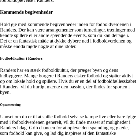
fodboldoplevelse i Randers.
Kommende begivenheder
Hold øje med kommende begivenheder inden for fodboldverdenen i
Randers. Der kan være arrangementer som turneringer, træninger med
kendte spillere eller andre spændende events, som du kan deltage i.
Det er en fantastisk måde at dykke dybere ned i fodboldverdenen og
måske endda møde nogle af dine idoler.
Fodboldkultur i Randers
Randers har en stærk fodboldkultur, der præger byen og dens
indbyggere. Mange borgere i Randers elsker fodbold og støtter aktivt
op om lokale hold og spillere. Hvis du er en del af fodboldfællesskabet
i Randers, vil du hurtigt mærke den passion, der findes for sporten i
byen.
Opsummering
Uanset om du er til at spille fodbold selv, se kampe live eller bare følge
med i fodboldverdenen generelt, vil du finde masser af muligheder i
Randers i dag. Grib chancen for at opleve den spænding og glæde,
som fodbold kan give, og lad dig inspirere af den fantastiske