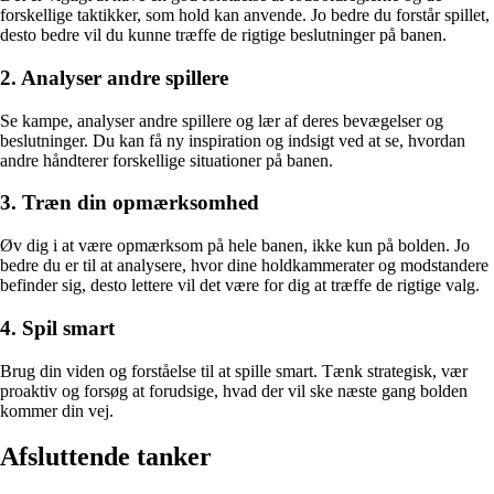
forskellige taktikker, som hold kan anvende. Jo bedre du forstår spillet,
desto bedre vil du kunne træffe de rigtige beslutninger på banen.
2. Analyser andre spillere
Se kampe, analyser andre spillere og lær af deres bevægelser og
beslutninger. Du kan få ny inspiration og indsigt ved at se, hvordan
andre håndterer forskellige situationer på banen.
3. Træn din opmærksomhed
Øv dig i at være opmærksom på hele banen, ikke kun på bolden. Jo
bedre du er til at analysere, hvor dine holdkammerater og modstandere
befinder sig, desto lettere vil det være for dig at træffe de rigtige valg.
4. Spil smart
Brug din viden og forståelse til at spille smart. Tænk strategisk, vær
proaktiv og forsøg at forudsige, hvad der vil ske næste gang bolden
kommer din vej.
Afsluttende tanker