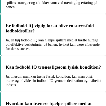
spillets strategier og taktikker samt ved træning og erfaring på
banen.
Er fodbold IQ vigtig for at blive en succesfuld
fodboldspiller?
Ja, en høj fodbold IQ kan hjælpe spillere med at træffe hurtige
og effektive beslutninger på banen, hvilket kan være afgørende
for deres succes.
Kan fodbold IQ trænes ligesom fysisk kondition?
Ja, ligesom man kan træne fysisk kondition, kan man også
træne og udvikle sin fodbold IQ gennem dedikation og målrettet
indsats.
Hvordan kan trænere hjælpe spillere med at