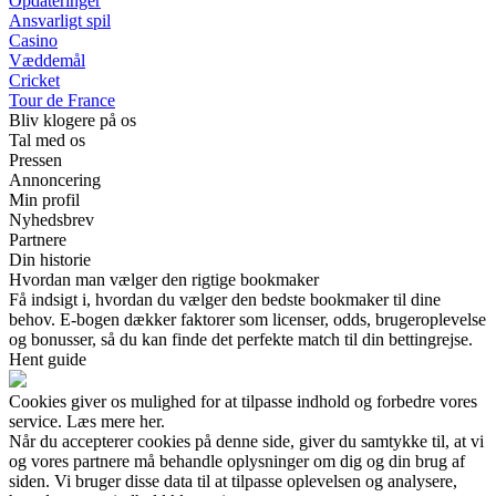
Opdateringer
Ansvarligt spil
Casino
Væddemål
Cricket
Tour de France
Bliv klogere på os
Tal med os
Pressen
Annoncering
Min profil
Nyhedsbrev
Partnere
Din historie
Hvordan man vælger den rigtige bookmaker
Få indsigt i, hvordan du vælger den bedste bookmaker til dine
behov. E-bogen dækker faktorer som licenser, odds, brugeroplevelse
og bonusser, så du kan finde det perfekte match til din bettingrejse.
Hent guide
Cookies giver os mulighed for at tilpasse indhold og forbedre vores
service. Læs mere her.
Når du accepterer cookies på denne side, giver du samtykke til, at vi
og vores partnere må behandle oplysninger om dig og din brug af
siden. Vi bruger disse data til at tilpasse oplevelsen og analysere,