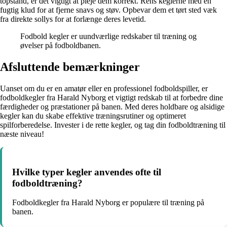
topstand, er det vigtigt at pleje dem korrekt. Rens keglerne med en
fugtig klud for at fjerne snavs og støv. Opbevar dem et tørt sted væk
fra direkte sollys for at forlænge deres levetid.
Fodbold kegler er uundværlige redskaber til træning og
øvelser på fodboldbanen.
Afsluttende bemærkninger
Uanset om du er en amatør eller en professionel fodboldspiller, er
fodboldkegler fra Harald Nyborg et vigtigt redskab til at forbedre dine
færdigheder og præstationer på banen. Med deres holdbare og alsidige
kegler kan du skabe effektive træningsrutiner og optimeret
spilforberedelse. Invester i de rette kegler, og tag din fodboldtræning til
næste niveau!
Hvilke typer kegler anvendes ofte til
fodboldtræning?
Fodboldkegler fra Harald Nyborg er populære til træning på
banen.