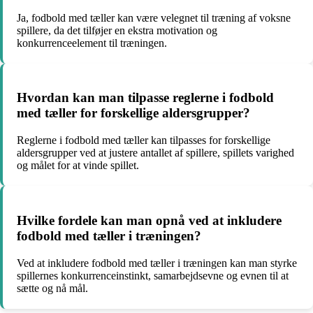
Ja, fodbold med tæller kan være velegnet til træning af voksne
spillere, da det tilføjer en ekstra motivation og
konkurrenceelement til træningen.
Hvordan kan man tilpasse reglerne i fodbold
med tæller for forskellige aldersgrupper?
Reglerne i fodbold med tæller kan tilpasses for forskellige
aldersgrupper ved at justere antallet af spillere, spillets varighed
og målet for at vinde spillet.
Hvilke fordele kan man opnå ved at inkludere
fodbold med tæller i træningen?
Ved at inkludere fodbold med tæller i træningen kan man styrke
spillernes konkurrenceinstinkt, samarbejdsevne og evnen til at
sætte og nå mål.