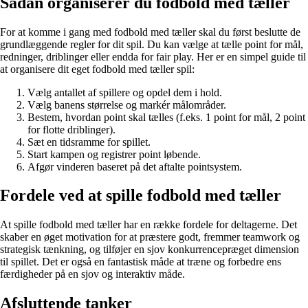
Sådan organiserer du fodbold med tæller
For at komme i gang med fodbold med tæller skal du først beslutte de
grundlæggende regler for dit spil. Du kan vælge at tælle point for mål,
redninger, driblinger eller endda for fair play. Her er en simpel guide til
at organisere dit eget fodbold med tæller spil:
Vælg antallet af spillere og opdel dem i hold.
Vælg banens størrelse og markér målområder.
Bestem, hvordan point skal tælles (f.eks. 1 point for mål, 2 point
for flotte driblinger).
Sæt en tidsramme for spillet.
Start kampen og registrer point løbende.
Afgør vinderen baseret på det aftalte pointsystem.
Fordele ved at spille fodbold med tæller
At spille fodbold med tæller har en række fordele for deltagerne. Det
skaber en øget motivation for at præstere godt, fremmer teamwork og
strategisk tænkning, og tilføjer en sjov konkurrencepræget dimension
til spillet. Det er også en fantastisk måde at træne og forbedre ens
færdigheder på en sjov og interaktiv måde.
Afsluttende tanker