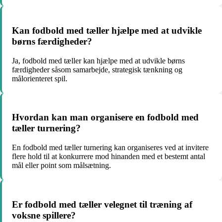
Kan fodbold med tæller hjælpe med at udvikle
børns færdigheder?
Ja, fodbold med tæller kan hjælpe med at udvikle børns
færdigheder såsom samarbejde, strategisk tænkning og
målorienteret spil.
Hvordan kan man organisere en fodbold med
tæller turnering?
En fodbold med tæller turnering kan organiseres ved at invitere
flere hold til at konkurrere mod hinanden med et bestemt antal
mål eller point som målsætning.
Er fodbold med tæller velegnet til træning af
voksne spillere?