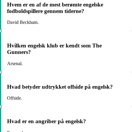
Hvem er en af de mest berømte engelske
fodboldspillere gennem tiderne?
David Beckham.
Hvilken engelsk klub er kendt som The
Gunners?
Arsenal.
Hvad betyder udtrykket offside på engelsk?
Offside.
Hvad er en angriber på engelsk?