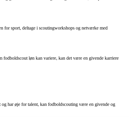
nden for sport, deltage i scoutingworkshops og netværke med
om fodboldscout løn kan variere, kan det være en givende karriere
 og har øje for talent, kan fodboldscouting være en givende og