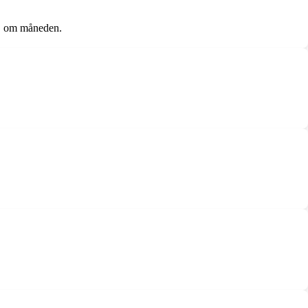
r. om måneden.