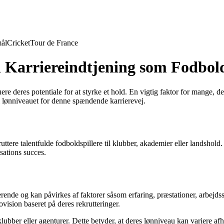
ål
Cricket
Tour de France
l Karriereindtjening som Fodbol
ere deres potentiale for at styrke et hold. En vigtig faktor for mange, de
 i lønniveauet for denne spændende karrierevej.
uttere talentfulde fodboldspillere til klubber, akademier eller landshold.
isations succes.
ende og kan påvirkes af faktorer såsom erfaring, præstationer, arbejdss
vision baseret på deres rekrutteringer.
lubber eller agenturer. Dette betyder, at deres lønniveau kan variere a