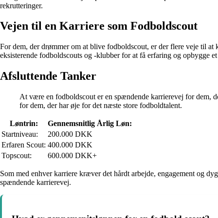
rekrutteringer.
Vejen til en Karriere som Fodboldscout
For dem, der drømmer om at blive fodboldscout, er der flere veje til a
eksisterende fodboldscouts og -klubber for at få erfaring og opbygge et 
Afsluttende Tanker
At være en fodboldscout er en spændende karrierevej for dem, der
for dem, der har øje for det næste store fodboldtalent.
Løntrin:
Gennemsnitlig Årlig Løn:
Startniveau:
200.000 DKK
Erfaren Scout:
400.000 DKK
Topscout:
600.000 DKK+
Som med enhver karriere kræver det hårdt arbejde, engagement og dygti
spændende karrierevej.