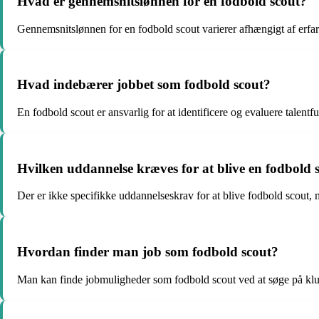
Hvad er gennemsnitslønnen for en fodbold scout?
Gennemsnitslønnen for en fodbold scout varierer afhængigt af erfa
Hvad indebærer jobbet som fodbold scout?
En fodbold scout er ansvarlig for at identificere og evaluere talentful
Hvilken uddannelse kræves for at blive en fodbold 
Der er ikke specifikke uddannelseskrav for at blive fodbold scout, m
Hvordan finder man job som fodbold scout?
Man kan finde jobmuligheder som fodbold scout ved at søge på klu