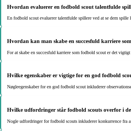
Hvordan evaluerer en fodbold scout talentfulde spil
En fodbold scout evaluerer talentfulde spillere ved at se dem spille 
Hvordan kan man skabe en succesfuld karriere som
For at skabe en succesfuld karriere som fodbold scout er det vigtigt
Hvilke egenskaber er vigtige for en god fodbold sco
Nøgleegenskaber for en god fodbold scout inkluderer observations
Hvilke udfordringer står fodbold scouts overfor i d
Nogle udfordringer for fodbold scouts inkluderer konkurrence fra andr