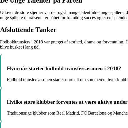
De Unge Talenter på Farten
Udover de store stjerner var der også mange talentfulde unge spillere, 
unge spillere repræsenterer håbet for fremtidig succes og er en spænden
Afsluttende Tanker
Fodboldtransfers i 2018 var præget af storhed, drama og forventning. Hve
blive husket i lang tid.
Hvornår starter fodbold transfersæsonen i 2018?
Fodbold transfersæsonen starter normalt om sommeren, hvor klubber
Hvilke store klubber forventes at være aktive unde
Traditionsrige klubber som Real Madrid, FC Barcelona og Mancheste