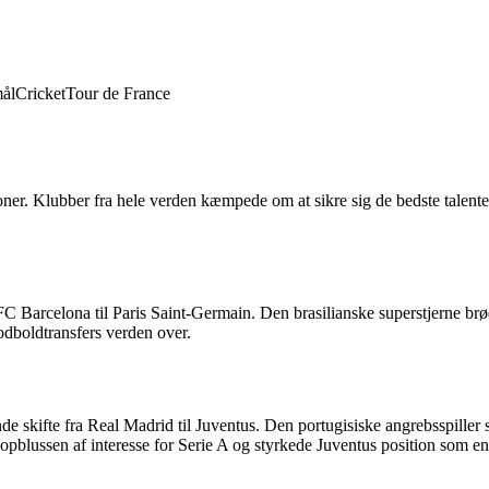
ål
Cricket
Tour de France
ner. Klubber fra hele verden kæmpede om at sikre sig de bedste talenter
a FC Barcelona til Paris Saint-Germain. Den brasilianske superstjerne br
dboldtransfers verden over.
e skifte fra Real Madrid til Juventus. Den portugisiske angrebsspiller 
nopblussen af interesse for Serie A og styrkede Juventus position som e