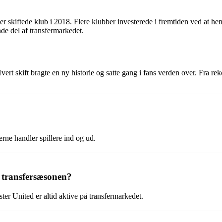
der skiftede klub i 2018. Flere klubber investerede i fremtiden ved at h
de del af transfermarkedet.
rt skift bragte en ny historie og satte gang i fans verden over. Fra rek
ne handler spillere ind og ud.
r transfersæsonen?
r United er altid aktive på transfermarkedet.