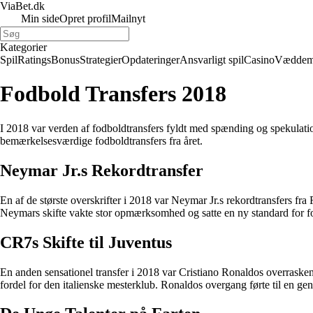
ViaBet.dk
Min side
Opret profil
Mailnyt
Kategorier
Spil
Ratings
Bonus
Strategier
Opdateringer
Ansvarligt spil
Casino
Væddem
Fodbold Transfers 2018
I 2018 var verden af fodboldtransfers fyldt med spænding og spekulatio
bemærkelsesværdige fodboldtransfers fra året.
Neymar Jr.s Rekordtransfer
En af de største overskrifter i 2018 var Neymar Jr.s rekordtransfers fr
Neymars skifte vakte stor opmærksomhed og satte en ny standard for fo
CR7s Skifte til Juventus
En anden sensationel transfer i 2018 var Cristiano Ronaldos overraskend
fordel for den italienske mesterklub. Ronaldos overgang førte til en ge