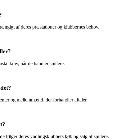
?
hængigt af deres præstationer og klubbernes behov.
ller?
ske krav, når de handler spillere.
edet?
agenter og mellemmænd, der forhandler aftaler.
et?
 følger deres yndlingsklubbers køb og salg af spillere.