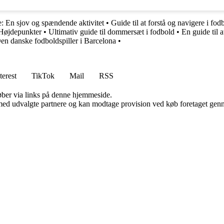
e: En sjov og spændende aktivitet
•
Guide til at forstå og navigere i fod
 Højdepunkter
•
Ultimativ guide til dommersæt i fodbold
•
En guide til 
en danske fodboldspiller i Barcelona
•
terest
TikTok
Mail
RSS
 køber via links på denne hjemmeside.
med udvalgte partnere og kan modtage provision ved køb foretaget gennem