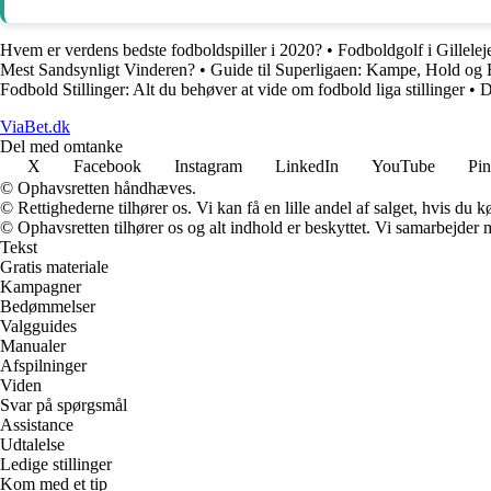
Hvem er verdens bedste fodboldspiller i 2020?
•
Fodboldgolf i Gillelej
Mest Sandsynligt Vinderen?
•
Guide til Superligaen: Kampe, Hold og
Fodbold Stillinger: Alt du behøver at vide om fodbold liga stillinger
•
D
ViaBet.dk
Del med omtanke
X
Facebook
Instagram
LinkedIn
YouTube
Pin
© Ophavsretten håndhæves.
© Rettighederne tilhører os. Vi kan få en lille andel af salget, hvis du
© Ophavsretten tilhører os og alt indhold er beskyttet. Vi samarbejder 
Tekst
Gratis materiale
Kampagner
Bedømmelser
Valgguides
Manualer
Afspilninger
Viden
Svar på spørgsmål
Assistance
Udtalelse
Ledige stillinger
Kom med et tip