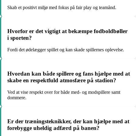
Skab et positivt miljø med fokus på fair play og teamånd.
Hvorfor er det vigtigt at bekæmpe fodboldbøller
i sporten?
Fordi det ødelægger spillet og kan skade spillernes oplevelse.
Hvordan kan både spillere og fans hjælpe med at
skabe en respektfuld atmosfære på stadion?
Ved at vise respekt over for både med- og modspillere samt
dommere.
Er der træningsteknikker, der kan hjælpe med at
forebygge uheldig adfærd på banen?