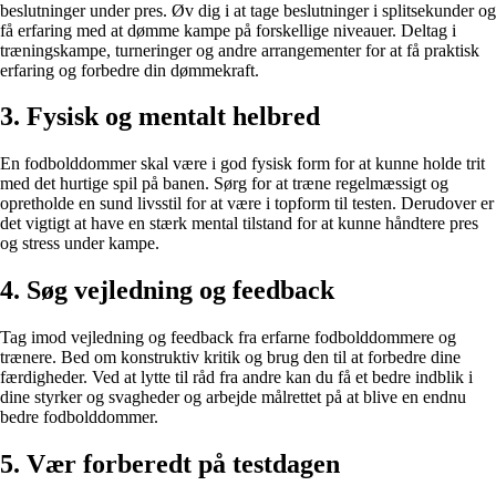
beslutninger under pres. Øv dig i at tage beslutninger i splitsekunder og
få erfaring med at dømme kampe på forskellige niveauer. Deltag i
træningskampe, turneringer og andre arrangementer for at få praktisk
erfaring og forbedre din dømmekraft.
3. Fysisk og mentalt helbred
En fodbolddommer skal være i god fysisk form for at kunne holde trit
med det hurtige spil på banen. Sørg for at træne regelmæssigt og
opretholde en sund livsstil for at være i topform til testen. Derudover er
det vigtigt at have en stærk mental tilstand for at kunne håndtere pres
og stress under kampe.
4. Søg vejledning og feedback
Tag imod vejledning og feedback fra erfarne fodbolddommere og
trænere. Bed om konstruktiv kritik og brug den til at forbedre dine
færdigheder. Ved at lytte til råd fra andre kan du få et bedre indblik i
dine styrker og svagheder og arbejde målrettet på at blive en endnu
bedre fodbolddommer.
5. Vær forberedt på testdagen