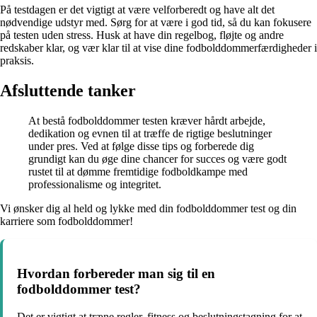
På testdagen er det vigtigt at være velforberedt og have alt det
nødvendige udstyr med. Sørg for at være i god tid, så du kan fokusere
på testen uden stress. Husk at have din regelbog, fløjte og andre
redskaber klar, og vær klar til at vise dine fodbolddommerfærdigheder i
praksis.
Afsluttende tanker
At bestå fodbolddommer testen kræver hårdt arbejde,
dedikation og evnen til at træffe de rigtige beslutninger
under pres. Ved at følge disse tips og forberede dig
grundigt kan du øge dine chancer for succes og være godt
rustet til at dømme fremtidige fodboldkampe med
professionalisme og integritet.
Vi ønsker dig al held og lykke med din fodbolddommer test og din
karriere som fodbolddommer!
Hvordan forbereder man sig til en
fodbolddommer test?
Det er vigtigt at træne regler, fitness og beslutningstagning for at