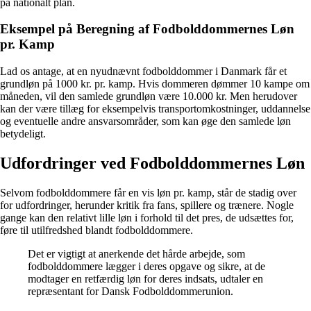
på nationalt plan.
Eksempel på Beregning af Fodbolddommernes Løn
pr. Kamp
Lad os antage, at en nyudnævnt fodbolddommer i Danmark får et
grundløn på 1000 kr. pr. kamp. Hvis dommeren dømmer 10 kampe om
måneden, vil den samlede grundløn være 10.000 kr. Men herudover
kan der være tillæg for eksempelvis transportomkostninger, uddannelse
og eventuelle andre ansvarsområder, som kan øge den samlede løn
betydeligt.
Udfordringer ved Fodbolddommernes Løn
Selvom fodbolddommere får en vis løn pr. kamp, står de stadig over
for udfordringer, herunder kritik fra fans, spillere og trænere. Nogle
gange kan den relativt lille løn i forhold til det pres, de udsættes for,
føre til utilfredshed blandt fodbolddommere.
Det er vigtigt at anerkende det hårde arbejde, som
fodbolddommere lægger i deres opgave og sikre, at de
modtager en retfærdig løn for deres indsats, udtaler en
repræsentant for Dansk Fodbolddommerunion.