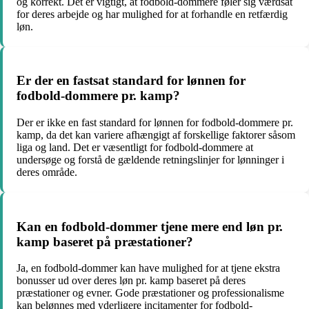
og korrekt. Det er vigtigt, at fodbold-dommere føler sig værdsat
for deres arbejde og har mulighed for at forhandle en retfærdig
løn.
Er der en fastsat standard for lønnen for
fodbold-dommere pr. kamp?
Der er ikke en fast standard for lønnen for fodbold-dommere pr.
kamp, da det kan variere afhængigt af forskellige faktorer såsom
liga og land. Det er væsentligt for fodbold-dommere at
undersøge og forstå de gældende retningslinjer for lønninger i
deres område.
Kan en fodbold-dommer tjene mere end løn pr.
kamp baseret på præstationer?
Ja, en fodbold-dommer kan have mulighed for at tjene ekstra
bonusser ud over deres løn pr. kamp baseret på deres
præstationer og evner. Gode præstationer og professionalisme
kan belønnes med yderligere incitamenter for fodbold-