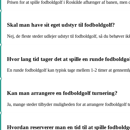
Prisen for at spille fodboldgolf i Roskilde afhænger af banen, men 
Skal man have sit eget udstyr til fodboldgolf?
Nej, de fleste steder udlejer udstyr til fodboldgolf, så du behøver i
Hvor lang tid tager det at spille en runde fodboldgo
En runde fodboldgolf kan typisk tage mellem 1-2 timer at gennemfø
Kan man arrangere en fodboldgolf turnering?
Ja, mange steder tilbyder muligheden for at arrangere fodboldgolf t
Hvordan reserverer man en tid til at spille fodbold