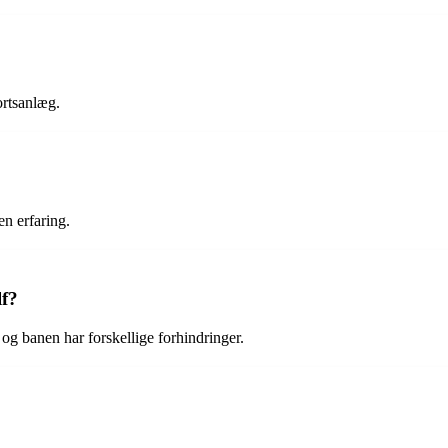
ortsanlæg.
en erfaring.
lf?
 og banen har forskellige forhindringer.
?