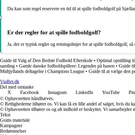
Du kan som regel reservere en tid til at spille fodboldgolf på Sjælla
Er der regler for at spille fodboldgolf?
Ja, der er typisk regler og retningslinjer for at spille fodboldgolf, s
Guide til Valg af Den Bedste Fodbold Efterskole
•
Optimal opstilling 
samling
•
Gamle danske fodboldspillere: Legender på banen
•
Guide ti
Midtjyllands deltagelse i Champions League
•
Guide til at vælge den 
ViaBet.dk
Del med omtanke
X
Facebook
Instagram
LinkedIn
YouTube
Pin
© Ophavsretten håndhæves.
© Rettighederne tilhører os. Vi kan få en lille andel af salget, hvis du
© Ophavsretten tilhører os og alt indhold er beskyttet. Vi samarbejder 
Tekst
Gratis materiale
Kampagner
Bedømmelser