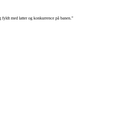
ag fyldt med latter og konkurrence på banen.”