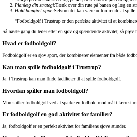
Planlæg din strategi:
Tænk over din rute på banen og læg en stra
Hold humøret oppe:
Selvom det kan være udfordrende at spille fo
“Fodboldgolf i Trustrup er den perfekte aktivitet til at kombine
Så næste gang du leder efter en sjov og spændende aktivitet, så prøv f
Hvad er fodboldgolf?
Fodboldgolf er en sjov sport, der kombinerer elementer fra både fodbo
Kan man spille fodboldgolf i Trustrup?
Ja, i Trustrup kan man finde faciliteter til at spille fodboldgolf.
Hvordan spiller man fodboldgolf?
Man spiller fodboldgolf ved at sparke en fodbold mod mål i færrest m
Er fodboldgolf en god aktivitet for familier?
Ja, fodboldgolf er en perfekt aktivitet for familiens sjove stunder.