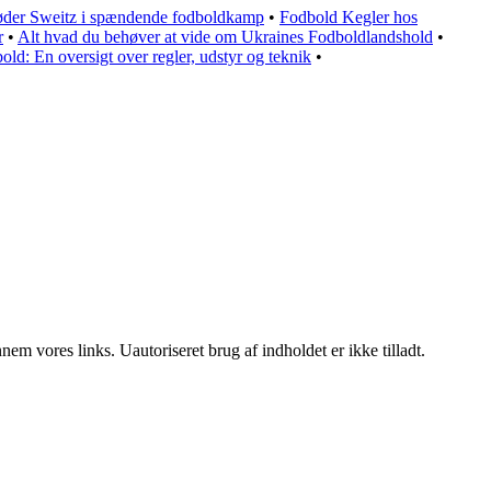
der Sweitz i spændende fodboldkamp
•
Fodbold Kegler hos
r
•
Alt hvad du behøver at vide om Ukraines Fodboldlandshold
•
ld: En oversigt over regler, udstyr og teknik
•
m vores links. Uautoriseret brug af indholdet er ikke tilladt.