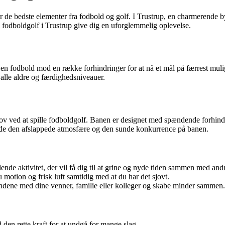
de bedste elementer fra fodbold og golf. I Trustrup, en charmerende by
il fodboldgolf i Trustrup give dig en uforglemmelig oplevelse.
 en fodbold mod en række forhindringer for at nå et mål på færrest mulige
 alle aldre og færdighedsniveauer.
ov ved at spille fodboldgolf. Banen er designet med spændende forhindrin
nyde den afslappede atmosfære og den sunde konkurrence på banen.
nde aktivitet, der vil få dig til at grine og nyde tiden sammen med and
u motion og frisk luft samtidig med at du har det sjovt.
åndene med dine venner, familie eller kolleger og skabe minder sammen.
den rette kraft for at undgå for mange slag.