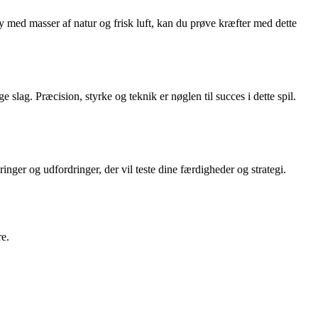
 med masser af natur og frisk luft, kan du prøve kræfter med dette
 slag. Præcision, styrke og teknik er nøglen til succes i dette spil.
ger og udfordringer, der vil teste dine færdigheder og strategi.
re.