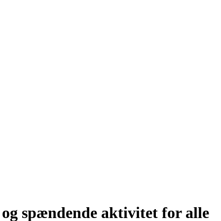
og spændende aktivitet for alle