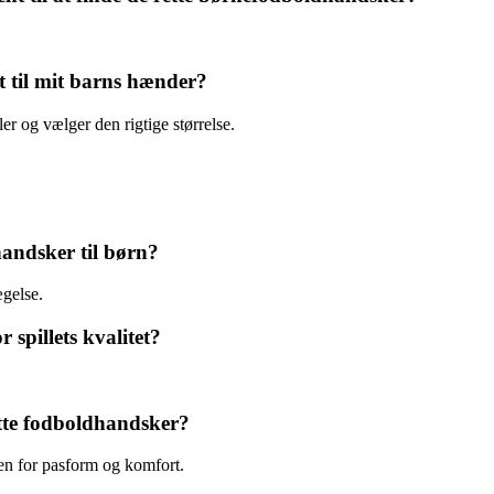
t til mit barns hænder?
r og vælger den rigtige størrelse.
handsker til børn?
ægelse.
spillets kvalitet?
tte fodboldhandsker?
en for pasform og komfort.