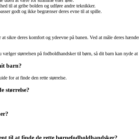
den at være for stramme eller løse.
hed til at gribe bolden og udføre andre teknikker.
asser godt og ikke begrænser deres evne til at spille.
 for at sikre deres komfort og ydeevne på banen. Ved at måle deres hænde
 vælger størrelsen på fodboldhandsker til børn, så dit barn kan nyde at
mit barn?
e for at finde den rette størrelse.
e størrelse?
ker?
nt til at finde de rette børnefodboldhandsker?