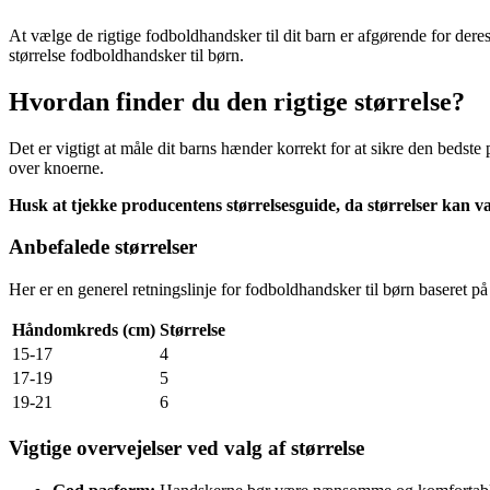
At vælge de rigtige fodboldhandsker til dit barn er afgørende for deres
størrelse fodboldhandsker til børn.
Hvordan finder du den rigtige størrelse?
Det er vigtigt at måle dit barns hænder korrekt for at sikre den bedst
over knoerne.
Husk at tjekke producentens størrelsesguide, da størrelser kan va
Anbefalede størrelser
Her er en generel retningslinje for fodboldhandsker til børn baseret 
Håndomkreds (cm)
Størrelse
15-17
4
17-19
5
19-21
6
Vigtige overvejelser ved valg af størrelse