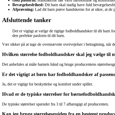
God pasform:
Handskerne bør være nænsomme og komfortable u
Bevægelsesfrihed:
Dit barn skal stadig have fuld bevægelsesfri
Afprøvning:
Lad dit barn prøve handskerne for at sikre, at de p
Afsluttende tanker
Det er vigtigt at vælge de rigtige fodboldhandsker til dit barn
den perfekte pasform til dit barn.
Vær sikker på at tage de ovennævnte overvejelser i betragtning, når du
Hvilken størrelse fodboldhandsker skal jeg vælge til 
Det anbefales at måle barnets hånd og bruge producentens størrelsesguid
Er det vigtigt at børn har fodboldhandsker af passend
Ja, det er vigtigt for beskyttelse og komfort under spillet.
Hvad er de typiske størrelser for børnefodboldhands
De typiske størrelser spænder fra 3 til 7 afhængigt af producenten.
Kan jeg bruge størrelsesguiden fra en bestemt produce