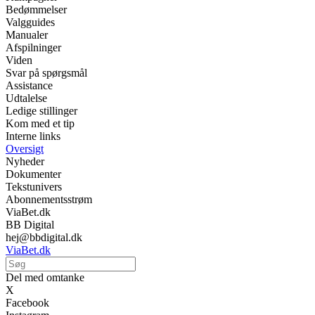
Bedømmelser
Valgguides
Manualer
Afspilninger
Viden
Svar på spørgsmål
Assistance
Udtalelse
Ledige stillinger
Kom med et tip
Interne links
Oversigt
Nyheder
Dokumenter
Tekstunivers
Abonnementsstrøm
ViaBet.dk
BB Digital
hej@bbdigital.dk
ViaBet.dk
Del med omtanke
X
Facebook