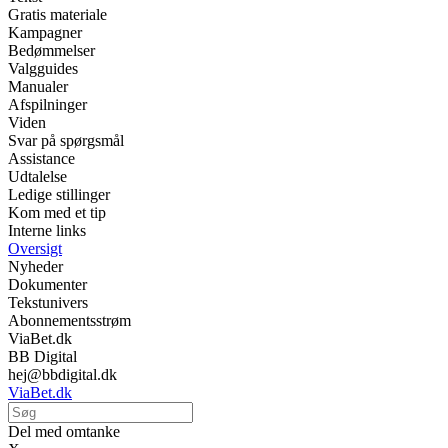
Gratis materiale
Kampagner
Bedømmelser
Valgguides
Manualer
Afspilninger
Viden
Svar på spørgsmål
Assistance
Udtalelse
Ledige stillinger
Kom med et tip
Interne links
Oversigt
Nyheder
Dokumenter
Tekstunivers
Abonnementsstrøm
ViaBet.dk
BB Digital
hej@bbdigital.dk
ViaBet.dk
Del med omtanke