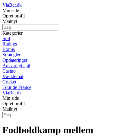
ViaBet.dk
Min side
Opret profil
Mailnyt
Kategorier
Spil
Ratings
Bonus
Strategier
Opdateringer
Ansvarligt spil
Casino
Væddemål
Cricket
Tour de France
ViaBet.dk
Min side
Opret profil
Mailnyt
Fodboldkamp mellem