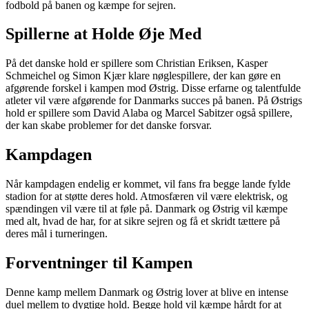
fodbold på banen og kæmpe for sejren.
Spillerne at Holde Øje Med
På det danske hold er spillere som Christian Eriksen, Kasper
Schmeichel og Simon Kjær klare nøglespillere, der kan gøre en
afgørende forskel i kampen mod Østrig. Disse erfarne og talentfulde
atleter vil være afgørende for Danmarks succes på banen. På Østrigs
hold er spillere som David Alaba og Marcel Sabitzer også spillere,
der kan skabe problemer for det danske forsvar.
Kampdagen
Når kampdagen endelig er kommet, vil fans fra begge lande fylde
stadion for at støtte deres hold. Atmosfæren vil være elektrisk, og
spændingen vil være til at føle på. Danmark og Østrig vil kæmpe
med alt, hvad de har, for at sikre sejren og få et skridt tættere på
deres mål i turneringen.
Forventninger til Kampen
Denne kamp mellem Danmark og Østrig lover at blive en intense
duel mellem to dygtige hold. Begge hold vil kæmpe hårdt for at