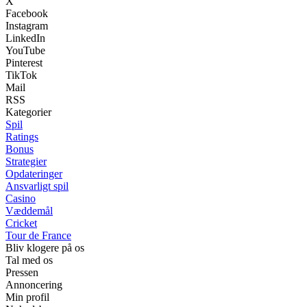
X
Facebook
Instagram
LinkedIn
YouTube
Pinterest
TikTok
Mail
RSS
Kategorier
Spil
Ratings
Bonus
Strategier
Opdateringer
Ansvarligt spil
Casino
Væddemål
Cricket
Tour de France
Bliv klogere på os
Tal med os
Pressen
Annoncering
Min profil