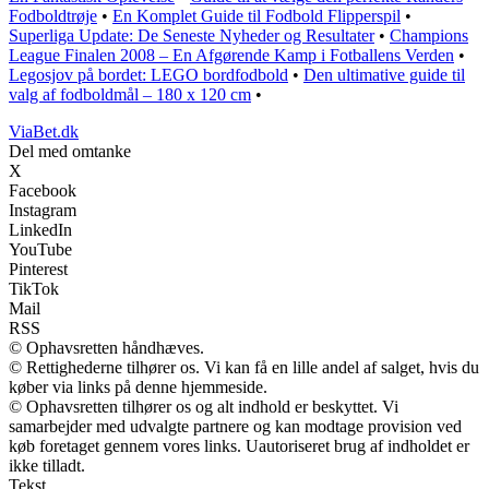
Fodboldtrøje
•
En Komplet Guide til Fodbold Flipperspil
•
Superliga Update: De Seneste Nyheder og Resultater
•
Champions
League Finalen 2008 – En Afgørende Kamp i Fotballens Verden
•
Legosjov på bordet: LEGO bordfodbold
•
Den ultimative guide til
valg af fodboldmål – 180 x 120 cm
•
ViaBet.dk
Del med omtanke
X
Facebook
Instagram
LinkedIn
YouTube
Pinterest
TikTok
Mail
RSS
© Ophavsretten håndhæves.
© Rettighederne tilhører os. Vi kan få en lille andel af salget, hvis du
køber via links på denne hjemmeside.
© Ophavsretten tilhører os og alt indhold er beskyttet. Vi
samarbejder med udvalgte partnere og kan modtage provision ved
køb foretaget gennem vores links. Uautoriseret brug af indholdet er
ikke tilladt.
Tekst