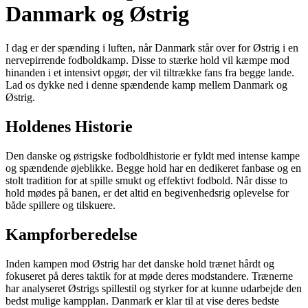
Danmark og Østrig
I dag er der spænding i luften, når Danmark står over for Østrig i en
nervepirrende fodboldkamp. Disse to stærke hold vil kæmpe mod
hinanden i et intensivt opgør, der vil tiltrække fans fra begge lande.
Lad os dykke ned i denne spændende kamp mellem Danmark og
Østrig.
Holdenes Historie
Den danske og østrigske fodboldhistorie er fyldt med intense kampe
og spændende øjeblikke. Begge hold har en dedikeret fanbase og en
stolt tradition for at spille smukt og effektivt fodbold. Når disse to
hold mødes på banen, er det altid en begivenhedsrig oplevelse for
både spillere og tilskuere.
Kampforberedelse
Inden kampen mod Østrig har det danske hold trænet hårdt og
fokuseret på deres taktik for at møde deres modstandere. Trænerne
har analyseret Østrigs spillestil og styrker for at kunne udarbejde den
bedst mulige kampplan. Danmark er klar til at vise deres bedste