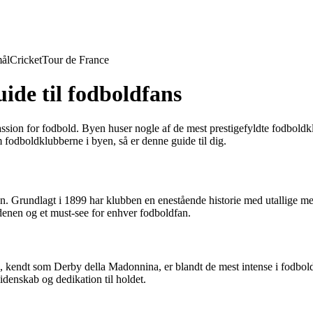
ål
Cricket
Tour de France
ide til fodboldfans
sion for fodbold. Byen huser nogle af de mest prestigefyldte fodboldklu
m fodboldklubberne i byen, så er denne guide til dig.
n. Grundlagt i 1899 har klubben en enestående historie med utallige me
denen og et must-see for enhver fodboldfan.
 kendt som Derby della Madonnina, er blandt de mest intense i fodbold
lidenskab og dedikation til holdet.