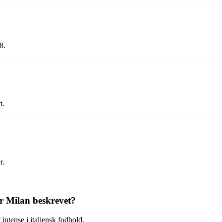
8.
t.
r.
r Milan beskrevet?
intense i italiensk fodbold.