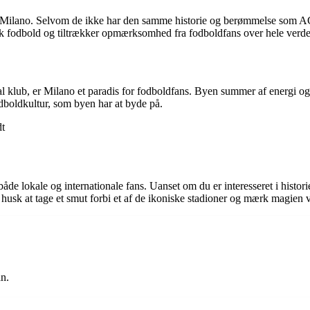
å Milano. Selvom de ikke har den samme historie og berømmelse som AC
isk fodbold og tiltrækker opmærksomhed fra fodboldfans over hele verd
kal klub, er Milano et paradis for fodboldfans. Byen summer af energi
odboldkultur, som byen har at byde på.
dt
 både lokale og internationale fans. Uanset om du er interesseret i hist
 husk at tage et smut forbi et af de ikoniske stadioner og mærk magien v
n.