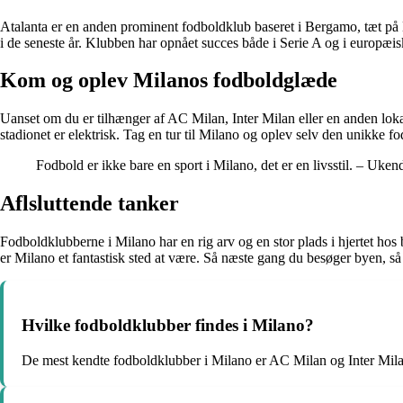
Atalanta er en anden prominent fodboldklub baseret i Bergamo, tæt p
i de seneste år. Klubben har opnået succes både i Serie A og i europæ
Kom og oplev Milanos fodboldglæde
Uanset om du er tilhænger af AC Milan, Inter Milan eller en anden lo
stadionet er elektrisk. Tag en tur til Milano og oplev selv den unikke f
Fodbold er ikke bare en sport i Milano, det er en livsstil. – Uken
Aflsluttende tanker
Fodboldklubberne i Milano har en rig arv og en stor plads i hjertet hos
er Milano et fantastisk sted at være. Så næste gang du besøger byen, så
Hvilke fodboldklubber findes i Milano?
De mest kendte fodboldklubber i Milano er AC Milan og Inter Mila