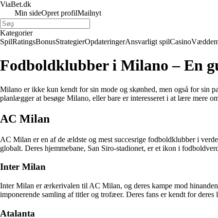
ViaBet.dk
Min side
Opret profil
Mailnyt
Kategorier
Spil
Ratings
Bonus
Strategier
Opdateringer
Ansvarligt spil
Casino
Væddem
Fodboldklubber i Milano – En gu
Milano er ikke kun kendt for sin mode og skønhed, men også for sin pas
planlægger at besøge Milano, eller bare er interesseret i at lære mere o
AC Milan
AC Milan er en af de ældste og mest succesrige fodboldklubber i verde
globalt. Deres hjemmebane, San Siro-stadionet, er et ikon i fodboldver
Inter Milan
Inter Milan er ærkerivalen til AC Milan, og deres kampe mod hinanden,
imponerende samling af titler og trofæer. Deres fans er kendt for deres 
Atalanta