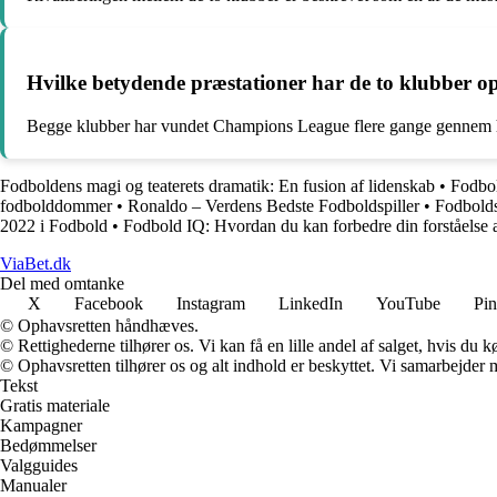
Hvilke betydende præstationer har de to klubber o
Begge klubber har vundet Champions League flere gange gennem h
Fodboldens magi og teaterets dramatik: En fusion af lidenskab
•
Fodbol
fodbolddommer
•
Ronaldo – Verdens Bedste Fodboldspiller
•
Fodbolds
2022 i Fodbold
•
Fodbold IQ: Hvordan du kan forbedre din forståelse af
ViaBet.dk
Del med omtanke
X
Facebook
Instagram
LinkedIn
YouTube
Pin
© Ophavsretten håndhæves.
© Rettighederne tilhører os. Vi kan få en lille andel af salget, hvis du
© Ophavsretten tilhører os og alt indhold er beskyttet. Vi samarbejder 
Tekst
Gratis materiale
Kampagner
Bedømmelser
Valgguides
Manualer