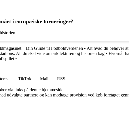
pnået i europæiske turneringer?
istorien.
dmagasinet – Din Guide til Fodboldverdenen
•
Alt hvad du behøver at
tadions: Alt du skal vide om arkitekturen og historien bag
•
Hvornår h
 spillet
•
terest
TikTok
Mail
RSS
 køber via links på denne hjemmeside.
med udvalgte partnere og kan modtage provision ved køb foretaget gennem