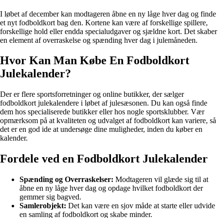
I løbet af december kan modtageren åbne en ny låge hver dag og finde
et nyt fodboldkort bag den. Kortene kan være af forskellige spillere,
forskellige hold eller endda specialudgaver og sjældne kort. Det skaber
en element af overraskelse og spænding hver dag i julemåneden.
Hvor Kan Man Købe En Fodboldkort
Julekalender?
Der er flere sportsforretninger og online butikker, der sælger
fodboldkort julekalendere i løbet af julesæsonen. Du kan også finde
dem hos specialiserede butikker eller hos nogle sportsklubber. Vær
opmærksom på at kvaliteten og udvalget af fodboldkort kan variere, så
det er en god ide at undersøge dine muligheder, inden du køber en
kalender.
Fordele ved en Fodboldkort Julekalender
Spænding og Overraskelser:
Modtageren vil glæde sig til at
åbne en ny låge hver dag og opdage hvilket fodboldkort der
gemmer sig bagved.
Samlerobjekt:
Det kan være en sjov måde at starte eller udvide
en samling af fodboldkort og skabe minder.