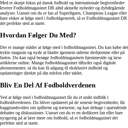
Med et skarpt fokus på dansk fodbold og internationale begivenheder
leverer Fodboldmagasinet DR altid aktuelle nyheder og dybdegående
analyser. Uanset om du er fan af Superligaen, Champions League eller
bare elsker at følge med i fodboldgenerelt, så er Fodboldmagasinet DR
det perfekte sted at starte.
Hvordan Følger Du Med?
Der er mange måder at følge med i fodboldmagasinet. Du kan købe det
trykte magasin og nyde at bladre igennem siderne derhjemme eller på
farten. Du kan også besøge fodboldmagasinets hjemmeside og læse
artiklerne online. Mange fodboldmagasiner tilbyder også digitale
abonnementer, så du kan få adgang til eksklusivt indhold og
opdateringer direkte på din telefon eller tablet.
Bliv En Del Af Fodboldverdenen
Ved at følge med i fodboldmagasinet får du et unikt indblik i
fodboldverdenen. Du bliver opdateret på de seneste begivenheder, får
baggrundsviden om spillerne og trænerne, og kan deltage i spændende
debatter og diskussioner. Uanset om du er en dedikeret fan eller bare
nysgerrig på at lære mere om fodbold, så er fodboldmagasinet det
perfekte sted at starte.