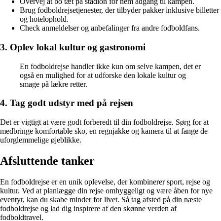
Overvej at bo tæt på stadion for nem adgang til kampen.
Brug fodboldrejsetjenester, der tilbyder pakker inklusive billetter
og hotelophold.
Check anmeldelser og anbefalinger fra andre fodboldfans.
3. Oplev lokal kultur og gastronomi
En fodboldrejse handler ikke kun om selve kampen, det er
også en mulighed for at udforske den lokale kultur og
smage på lækre retter.
4. Tag godt udstyr med på rejsen
Det er vigtigt at være godt forberedt til din fodboldrejse. Sørg for at
medbringe komfortable sko, en regnjakke og kamera til at fange de
uforglemmelige øjeblikke.
Afsluttende tanker
En fodboldrejse er en unik oplevelse, der kombinerer sport, rejse og
kultur. Ved at planlægge din rejse omhyggeligt og være åben for nye
eventyr, kan du skabe minder for livet. Så tag afsted på din næste
fodboldrejse og lad dig inspirere af den skønne verden af
fodboldtravel.