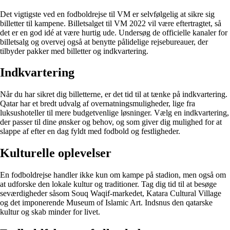
Det vigtigste ved en fodboldrejse til VM er selvfølgelig at sikre sig
billetter til kampene. Billetsalget til VM 2022 vil være eftertragtet, så
det er en god idé at være hurtig ude. Undersøg de officielle kanaler for
billetsalg og overvej også at benytte pålidelige rejsebureauer, der
tilbyder pakker med billetter og indkvartering.
Indkvartering
Når du har sikret dig billetterne, er det tid til at tænke på indkvartering.
Qatar har et bredt udvalg af overnatningsmuligheder, lige fra
luksushoteller til mere budgetvenlige løsninger. Vælg en indkvartering,
der passer til dine ønsker og behov, og som giver dig mulighed for at
slappe af efter en dag fyldt med fodbold og festligheder.
Kulturelle oplevelser
En fodboldrejse handler ikke kun om kampe på stadion, men også om
at udforske den lokale kultur og traditioner. Tag dig tid til at besøge
seværdigheder såsom Souq Waqif-markedet, Katara Cultural Village
og det imponerende Museum of Islamic Art. Indsnus den qatarske
kultur og skab minder for livet.