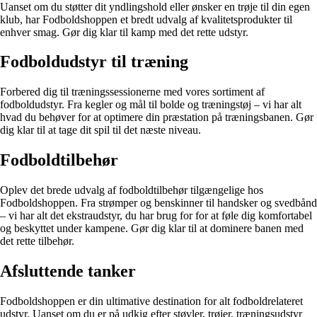
Uanset om du støtter dit yndlingshold eller ønsker en trøje til din egen
klub, har Fodboldshoppen et bredt udvalg af kvalitetsprodukter til
enhver smag. Gør dig klar til kamp med det rette udstyr.
Fodboldudstyr til træning
Forbered dig til træningssessionerne med vores sortiment af
fodboldudstyr. Fra kegler og mål til bolde og træningstøj – vi har alt
hvad du behøver for at optimere din præstation på træningsbanen. Gør
dig klar til at tage dit spil til det næste niveau.
Fodboldtilbehør
Oplev det brede udvalg af fodboldtilbehør tilgængelige hos
Fodboldshoppen. Fra strømper og benskinner til handsker og svedbånd
– vi har alt det ekstraudstyr, du har brug for for at føle dig komfortabel
og beskyttet under kampene. Gør dig klar til at dominere banen med
det rette tilbehør.
Afsluttende tanker
Fodboldshoppen er din ultimative destination for alt fodboldrelateret
udstyr. Uanset om du er på udkig efter støvler, trøjer, træningsudstyr