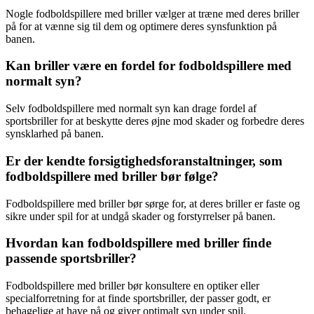
Nogle fodboldspillere med briller vælger at træne med deres briller
på for at vænne sig til dem og optimere deres synsfunktion på
banen.
Kan briller være en fordel for fodboldspillere med
normalt syn?
Selv fodboldspillere med normalt syn kan drage fordel af
sportsbriller for at beskytte deres øjne mod skader og forbedre deres
synsklarhed på banen.
Er der kendte forsigtighedsforanstaltninger, som
fodboldspillere med briller bør følge?
Fodboldspillere med briller bør sørge for, at deres briller er faste og
sikre under spil for at undgå skader og forstyrrelser på banen.
Hvordan kan fodboldspillere med briller finde
passende sportsbriller?
Fodboldspillere med briller bør konsultere en optiker eller
specialforretning for at finde sportsbriller, der passer godt, er
behagelige at have på og giver optimalt syn under spil.