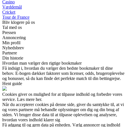
Casino
Væddemål
Cricket
Tour de France
Bliv klogere på os
Tal med os
Pressen
Annoncering
Min profil
Nyhedsbrev
Partnere
Din historie
Hvordan man vælger den rigtige bookmaker
Få indsigt i, hvordan du vælger den bedste bookmaker til dine
behov. E-bogen dækker faktorer som licenser, odds, brugeroplevelse
og bonusser, så du kan finde det perfekte match til din bettingrejse.
Hent guide
Cookies giver os mulighed for at tilpasse indhold og forbedre vores
service. Læs mere her.
Når du accepterer cookies på denne side, giver du samtykke til, at vi
og vores partnere må behandle oplysninger om dig og din brug af
siden. Vi bruger disse data til at tilpasse oplevelsen og analysere,
hvordan vores indhold klarer sig
Få adgang til og gem data på enheden. Vælg annoncer og indhold