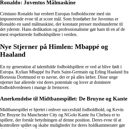
Ronaldo: Juventus Målmaskine
Cristiano Ronaldo har erobret Europas fodboldscene med sin
imponerende evne til at score mål. Som frontløber for Juventus er
Ronaldo en sand målmaskine, der konstant presser modstanderne til
det yderste. Hans dedikation og professionalisme gør ham til en af de
mest respekterede fodboldspillere i verden.
Nye Stjerner på Himlen: Mbappé og
Haaland
En ny generation af talentfulde fodboldspillere er ved at blive født i
Europa. Kylian Mbappé fra Paris Saint-Germain og Erling Haaland fra
Borussia Dortmund er to navne, der er på alles læber. Disse unge
stjerner har allerede vist deres potentiale og lover at dominere
fodboldverdenen i mange år fremover.
Anerkendelse til Midtbanespillet: De Bruyne og Kante
Midtbanespillet er hjertet i enhver succesfuld fodboldhold, og Kevin
De Bruyne fra Manchester City og NGolo Kante fra Chelsea er to
spillere, der forstår betydningen af denne position. Deres evne til at
kontrollere spillet og skabe muligheder for deres holdkammerater gør