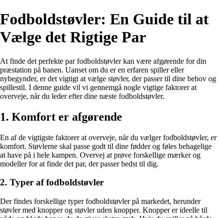
Fodboldstøvler: En Guide til at
Vælge det Rigtige Par
At finde det perfekte par fodboldstøvler kan være afgørende for din
præstation på banen. Uanset om du er en erfaren spiller eller
nybegynder, er det vigtigt at vælge støvler, der passer til dine behov og
spillestil. I denne guide vil vi gennemgå nogle vigtige faktorer at
overveje, når du leder efter dine næste fodboldstøvler.
1. Komfort er afgørende
En af de vigtigste faktorer at overveje, når du vælger fodboldstøvler, er
komfort. Støvlerne skal passe godt til dine fødder og føles behagelige
at have på i hele kampen. Overvej at prøve forskellige mærker og
modeller for at finde det par, der passer bedst til dig.
2. Typer af fodboldstøvler
Der findes forskellige typer fodboldstøvler på markedet, herunder
støvler med knopper og støvler uden knopper. Knopper er ideelle til