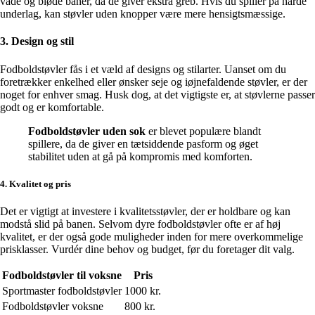
våde og bløde baner, da de giver ekstra greb. Hvis du spiller på hårde
underlag, kan støvler uden knopper være mere hensigtsmæssige.
3. Design og stil
Fodboldstøvler fås i et væld af designs og stilarter. Uanset om du
foretrækker enkelhed eller ønsker seje og iøjnefaldende støvler, er der
noget for enhver smag. Husk dog, at det vigtigste er, at støvlerne passer
godt og er komfortable.
Fodboldstøvler uden sok
er blevet populære blandt
spillere, da de giver en tætsiddende pasform og øget
stabilitet uden at gå på kompromis med komforten.
4. Kvalitet og pris
Det er vigtigt at investere i kvalitetsstøvler, der er holdbare og kan
modstå slid på banen. Selvom dyre fodboldstøvler ofte er af høj
kvalitet, er der også gode muligheder inden for mere overkommelige
prisklasser. Vurdér dine behov og budget, før du foretager dit valg.
Fodboldstøvler til voksne
Pris
Sportmaster fodboldstøvler
1000 kr.
Fodboldstøvler voksne
800 kr.