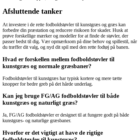
Afsluttende tanker
At investere i de rette fodboldstøvler til kunstgræs og græs kan
forbedre din præstation og reducere risikoen for skader. Husk at
prøve forskellige mærker og modeller for at finde de støvler, der
passer bedst til dig. Vær opmærksom på dine behov og spillestil, når
du træffer dit valg, og nyd dit spil med den rette fodtøj på banen.
Hvad er forskellen mellem fodboldstøvler til
kunstgræs og normale græsbaner?
Fodboldstøvler til kunstgræs har typisk kortere og mere tætte
knopper for bedre greb på det hårde underlag.
Kan jeg bruge FG/AG fodboldstøvler til både
kunstgræs og naturligt græs?
Ja, FG/AG fodboldstøvler er designet til at fungere godt på både
kunstgræs- og naturlige græsbaner.
Hvorfor er det vigtigt at have de rigtige
fodboldstøvler til kunstgræs?