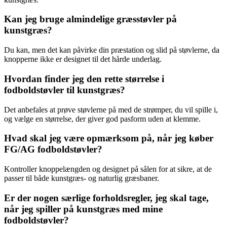
Kan jeg bruge almindelige græsstøvler på
kunstgræs?
Du kan, men det kan påvirke din præstation og slid på støvlerne, da
knopperne ikke er designet til det hårde underlag.
Hvordan finder jeg den rette størrelse i
fodboldstøvler til kunstgræs?
Det anbefales at prøve støvlerne på med de strømper, du vil spille i,
og vælge en størrelse, der giver god pasform uden at klemme.
Hvad skal jeg være opmærksom på, når jeg køber
FG/AG fodboldstøvler?
Kontroller knoppelængden og designet på sålen for at sikre, at de
passer til både kunstgræs- og naturlig græsbaner.
Er der nogen særlige forholdsregler, jeg skal tage,
når jeg spiller på kunstgræs med mine
fodboldstøvler?