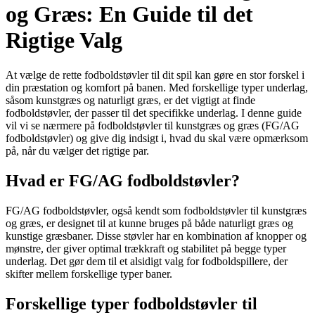
og Græs: En Guide til det
Rigtige Valg
At vælge de rette fodboldstøvler til dit spil kan gøre en stor forskel i
din præstation og komfort på banen. Med forskellige typer underlag,
såsom kunstgræs og naturligt græs, er det vigtigt at finde
fodboldstøvler, der passer til det specifikke underlag. I denne guide
vil vi se nærmere på fodboldstøvler til kunstgræs og græs (FG/AG
fodboldstøvler) og give dig indsigt i, hvad du skal være opmærksom
på, når du vælger det rigtige par.
Hvad er FG/AG fodboldstøvler?
FG/AG fodboldstøvler, også kendt som fodboldstøvler til kunstgræs
og græs, er designet til at kunne bruges på både naturligt græs og
kunstige græsbaner. Disse støvler har en kombination af knopper og
mønstre, der giver optimal trækkraft og stabilitet på begge typer
underlag. Det gør dem til et alsidigt valg for fodboldspillere, der
skifter mellem forskellige typer baner.
Forskellige typer fodboldstøvler til