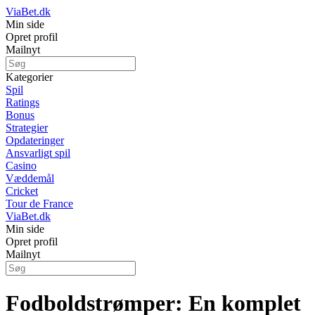
ViaBet.dk
Min side
Opret profil
Mailnyt
Kategorier
Spil
Ratings
Bonus
Strategier
Opdateringer
Ansvarligt spil
Casino
Væddemål
Cricket
Tour de France
ViaBet.dk
Min side
Opret profil
Mailnyt
Fodboldstrømper: En komplet