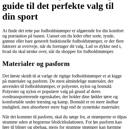
guide til det perfekte valg til
din sport
At finde det rette par fodboldstrømper er afgørende for din komfort
og præstation på banen. Uanset om du leder efter sorte, tynde,
grønne eller bare generelt funktionelle fodboldstrømper, er der flere
faktorer at overveje, når du foretager dit valg. Lad os dykke ned i,
hvad du skal tænke over, når du shopper for fodboldstrømper.
Materialer og pasform
Det første skridt til at vælge de rigtige fodboldstrømper er at kigge
på materialer og pasform. De mest almindelige materialer, der
anvendes til fodboldstrømper, er polyester, nylon og bomuld.
Polyester og nylon er populære valg på grund af deres
svedtransporterende egenskaber, der holder dine fødder tørre og
komfortable under træning og kamp. Bomuld er en mere åndbar
mulighed, men absorberer mere fugt end de syntetiske materialer.
Når det kommer til pasform, skal du sørge for, at strømperne er tilpas
stramme uden at begrænse blodcirkulationen. For løs pasform kan
føre til blister og ubehag, mens for stramme strømper kan hæmme