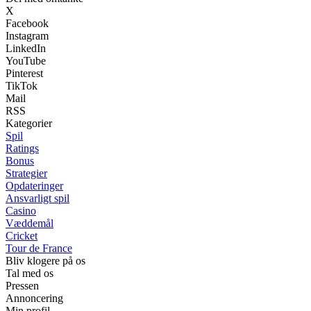
X
Facebook
Instagram
LinkedIn
YouTube
Pinterest
TikTok
Mail
RSS
Kategorier
Spil
Ratings
Bonus
Strategier
Opdateringer
Ansvarligt spil
Casino
Væddemål
Cricket
Tour de France
Bliv klogere på os
Tal med os
Pressen
Annoncering
Min profil