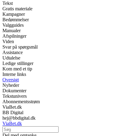
Tekst
Gratis materiale
Kampagner
Bedømmelser
Valgguides
Manualer
Afspilninger
Viden
Svar på spørgsmål
Assistance
Udtalelse
Ledige stillinger
Kom med et tip
Interne links
Oversigt
Nyheder
Dokumenter
Tekstunivers
Abonnementsstrøm
ViaBet.dk
BB Digital
hej@bbdigital.dk
ViaBet.dk
Del med omtanke