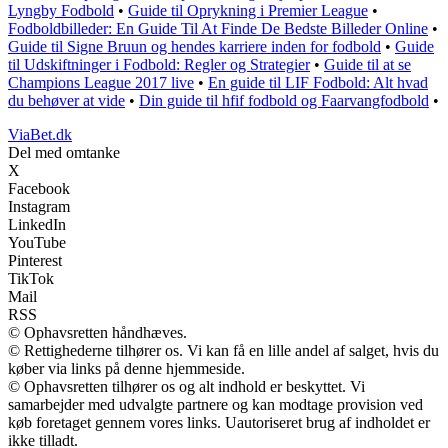
Lyngby Fodbold
•
Guide til Oprykning i Premier League
•
Fodboldbilleder: En Guide Til At Finde De Bedste Billeder Online
•
Guide til Signe Bruun og hendes karriere inden for fodbold
•
Guide
til Udskiftninger i Fodbold: Regler og Strategier
•
Guide til at se
Champions League 2017 live
•
En guide til LIF Fodbold: Alt hvad
du behøver at vide
•
Din guide til hfif fodbold og Faarvangfodbold
•
ViaBet.dk
Del med omtanke
X
Facebook
Instagram
LinkedIn
YouTube
Pinterest
TikTok
Mail
RSS
© Ophavsretten håndhæves.
© Rettighederne tilhører os. Vi kan få en lille andel af salget, hvis du
køber via links på denne hjemmeside.
© Ophavsretten tilhører os og alt indhold er beskyttet. Vi
samarbejder med udvalgte partnere og kan modtage provision ved
køb foretaget gennem vores links. Uautoriseret brug af indholdet er
ikke tilladt.