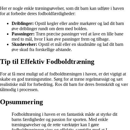
Her er nogle enkle træningsøvelser, som dit barn kan udføre i haven
for at forbedre deres fodboldfærdigheder:
Driblinger:
Opstil kegler eller andre markører og lad dit barn
øve driblinger rundt om dem med bolden.
Passninger:
Træn præcise pasninger ved at lave en lille bane
med to mål, hvor I kan øve pasninger frem og tilbage.
Skudøvelser:
Opstil et mål eller en skudmåtte og lad dit barn
øve skud fra forskellige afstande.
Tip til Effektiv Fodboldtræning
For at få mest muligt ud af fodboldtræningen i haven, er det vigtigt at
skabe en god træningsrutine. Sørg for at træne regelmæssigt og sæt
realistiske mål for forbedring. Ros dit barn for deres fremskridt og vær
tålmodig i processen.
Opsummering
Fodboldtræning i haven er en fantastisk måde at styrke dit
barns færdigheder og passion for sporten. Med enkle
træningsøvelser og de rette værktøjer kan I gøre
fodboldtræningen sjov og effektiv, samtidig med at I