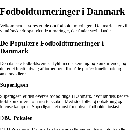
Fodboldturneringer i Danmark
Velkommen til vores guide om fodboldturneringer i Danmark. Her vil
vi udforske de spændende turneringer, der finder sted i landet.
De Populære Fodboldturneringer i
Danmark
Den danske fodboldscene er fyldt med spænding og konkurrence, og
der er et bredt udvalg af turneringer for både professionelle hold og
amatørspillere.
Superligaen
Superligaen er den øverste fodboldliga i Danmark, hvor landets bedste
hold konkurrerer om mesterskabet. Med stor folkelig opbakning og
intense kampe er Superligaen et must for enhver fodboldentusiast.
DBU Pokalen
DBU Pokalen er Danmarks største pokalturnering, hvor hold fra alle