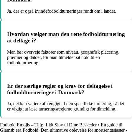
Ja, der er også kvindefodboldturneringer rundt om i landet.
Hvordan vælger man den rette fodboldturnering
at deltage i?
Man bør overveje faktorer som niveau, geografisk placering,
præmier og datoer, før man tilmelder sit hold til en
fodboldturnering.
Er der særlige regler og krav for deltagelse i
fodboldturneringer i Danmark?
Ja, det kan variere afhængigt af den specifikke turnering, så det
er vigtigt at læse turneringsreglerne grundigt før tilmelding.
Fodbold Emojis – Tilføj Lidt Sjov til Dine Beskeder
•
En guide til
Glamsbjerg Fodbold: Den ultimative oplevelse for sportsentusiaster
•