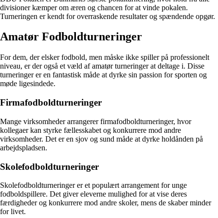
divisioner kæmper om æren og chancen for at vinde pokalen.
Turneringen er kendt for overraskende resultater og spændende opgør.
Amatør Fodboldturneringer
For dem, der elsker fodbold, men måske ikke spiller på professionelt
niveau, er der også et væld af amatør turneringer at deltage i. Disse
turneringer er en fantastisk måde at dyrke sin passion for sporten og
møde ligesindede.
Firmafodboldturneringer
Mange virksomheder arrangerer firmafodboldturneringer, hvor
kollegaer kan styrke fællesskabet og konkurrere mod andre
virksomheder. Det er en sjov og sund måde at dyrke holdånden på
arbejdspladsen.
Skolefodboldturneringer
Skolefodboldturneringer er et populært arrangement for unge
fodboldspillere. Det giver eleverne mulighed for at vise deres
færdigheder og konkurrere mod andre skoler, mens de skaber minder
for livet.