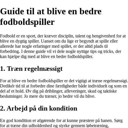
Guide til at blive en bedre
fodboldspiller
Fodbold er en sport, der kræver disciplin, talent og hengivenhed for at
blive en dygtig spiller. Uanset om du lige er begyndt at spille eller
allerede har nogle erfaringer med spillet, er der altid plads til
forbedring. I denne guide vil vi dele nogle nyttige tips og tricks, der
kan hjælpe dig med at blive en bedre fodboldspiller.
1. Træn regelmæssigt
For at blive en bedre fodboldspiller er det vigtigt at træne regelmæssigt.
Dedikér tid til at forbedre dine færdigheder både individuelt og som en
del af et hold. Øv dig på driblinger, afleveringer, skud og taktiske
beslutninger. Jo mere du træner, jo bedre vil du blive.
2. Arbejd på din kondition
En god kondition er afgørende for at kunne præstere på banen. Sørg
for at træne din udholdenhed og styrke gennem løbetræning,