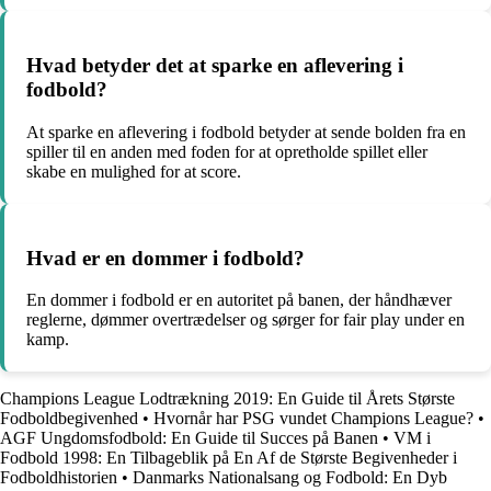
Hvad betyder det at sparke en aflevering i
fodbold?
At sparke en aflevering i fodbold betyder at sende bolden fra en
spiller til en anden med foden for at opretholde spillet eller
skabe en mulighed for at score.
Hvad er en dommer i fodbold?
En dommer i fodbold er en autoritet på banen, der håndhæver
reglerne, dømmer overtrædelser og sørger for fair play under en
kamp.
Champions League Lodtrækning 2019: En Guide til Årets Største
Fodboldbegivenhed
•
Hvornår har PSG vundet Champions League?
•
AGF Ungdomsfodbold: En Guide til Succes på Banen
•
VM i
Fodbold 1998: En Tilbageblik på En Af de Største Begivenheder i
Fodboldhistorien
•
Danmarks Nationalsang og Fodbold: En Dyb