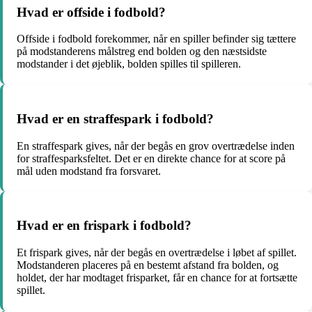
Hvad er offside i fodbold?
Offside i fodbold forekommer, når en spiller befinder sig tættere
på modstanderens målstreg end bolden og den næstsidste
modstander i det øjeblik, bolden spilles til spilleren.
Hvad er en straffespark i fodbold?
En straffespark gives, når der begås en grov overtrædelse inden
for straffesparksfeltet. Det er en direkte chance for at score på
mål uden modstand fra forsvaret.
Hvad er en frispark i fodbold?
Et frispark gives, når der begås en overtrædelse i løbet af spillet.
Modstanderen placeres på en bestemt afstand fra bolden, og
holdet, der har modtaget frisparket, får en chance for at fortsætte
spillet.