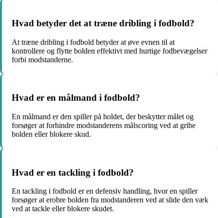
Hvad betyder det at træne dribling i fodbold?
At træne dribling i fodbold betyder at øve evnen til at
kontrollere og flytte bolden effektivt med hurtige fodbevægelser
forbi modstanderne.
Hvad er en målmand i fodbold?
En målmand er den spiller på holdet, der beskytter målet og
forsøger at forhindre modstanderens målscoring ved at gribe
bolden eller blokere skud.
Hvad er en tackling i fodbold?
En tackling i fodbold er en defensiv handling, hvor en spiller
forsøger at erobre bolden fra modstanderen ved at slide den væk
ved at tackle eller blokere skudet.