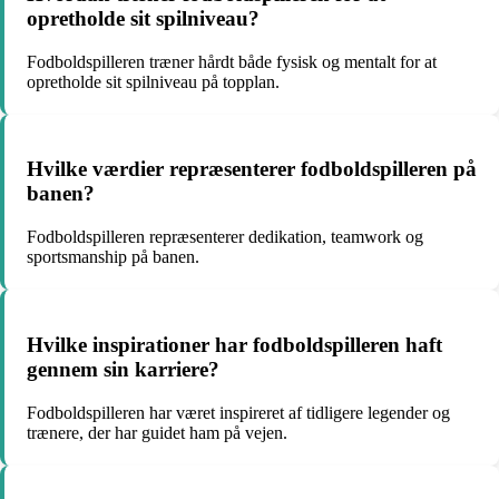
opretholde sit spilniveau?
Fodboldspilleren træner hårdt både fysisk og mentalt for at
opretholde sit spilniveau på topplan.
Hvilke værdier repræsenterer fodboldspilleren på
banen?
Fodboldspilleren repræsenterer dedikation, teamwork og
sportsmanship på banen.
Hvilke inspirationer har fodboldspilleren haft
gennem sin karriere?
Fodboldspilleren har været inspireret af tidligere legender og
trænere, der har guidet ham på vejen.