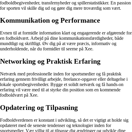
fodboldbegivenheder, transfernyheder og spillerstatistikker. En passion
for sporten vil skille dig ud og gøre dig mere troværdig som vært.
Kommunikation og Performance
Evnen til at formidle information klart og engagerende er afgørende for
en fodboldvært. Arbejd på dine kommunikationsfærdigheder, både
mundtligt og skriftligt. Øv dig på at være præcis, informativ og
underholdende, når du formidler til seerne på Xee.
Networking og Praktisk Erfaring
Netværk med professionelle inden for sportsmedier og få praktisk
erfaring gennem frivilligt arbejde, freelance-opgaver eller deltagelse i
lokale sportsbegivenheder. Bygge et solidt netværk og få hands-on
erfaring vil være med til at styrke din position som en kommende
fodboldvært på Xee.
Opdatering og Tilpasning
Fodboldverdenen er konstant i udvikling, så det er vigtigt at holde sig
opdateret med de seneste tendenser og teknologier inden for
sportsmedier. Vær villig til at tilpasse dig ændringer og udvikle dine