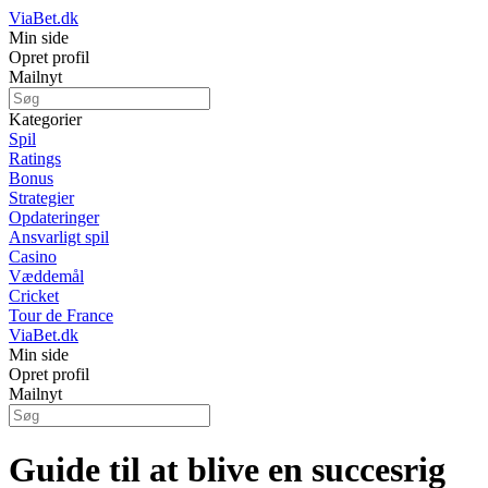
ViaBet.dk
Min side
Opret profil
Mailnyt
Kategorier
Spil
Ratings
Bonus
Strategier
Opdateringer
Ansvarligt spil
Casino
Væddemål
Cricket
Tour de France
ViaBet.dk
Min side
Opret profil
Mailnyt
Guide til at blive en succesrig