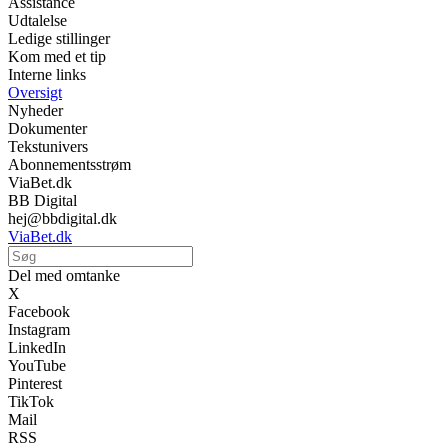
Assistance
Udtalelse
Ledige stillinger
Kom med et tip
Interne links
Oversigt
Nyheder
Dokumenter
Tekstunivers
Abonnementsstrøm
ViaBet.dk
BB Digital
hej@bbdigital.dk
ViaBet.dk
Del med omtanke
X
Facebook
Instagram
LinkedIn
YouTube
Pinterest
TikTok
Mail
RSS