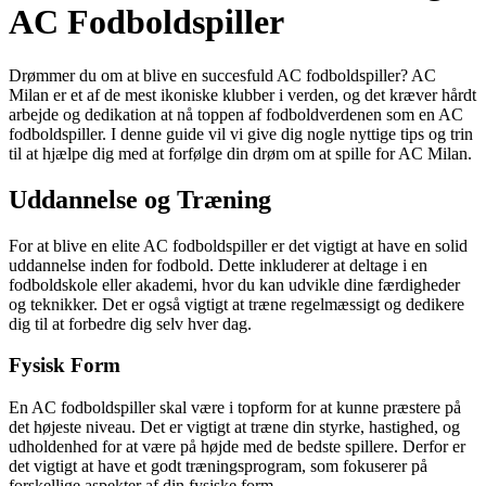
AC Fodboldspiller
Drømmer du om at blive en succesfuld AC fodboldspiller? AC
Milan er et af de mest ikoniske klubber i verden, og det kræver hårdt
arbejde og dedikation at nå toppen af fodboldverdenen som en AC
fodboldspiller. I denne guide vil vi give dig nogle nyttige tips og trin
til at hjælpe dig med at forfølge din drøm om at spille for AC Milan.
Uddannelse og Træning
For at blive en elite AC fodboldspiller er det vigtigt at have en solid
uddannelse inden for fodbold. Dette inkluderer at deltage i en
fodboldskole eller akademi, hvor du kan udvikle dine færdigheder
og teknikker. Det er også vigtigt at træne regelmæssigt og dedikere
dig til at forbedre dig selv hver dag.
Fysisk Form
En AC fodboldspiller skal være i topform for at kunne præstere på
det højeste niveau. Det er vigtigt at træne din styrke, hastighed, og
udholdenhed for at være på højde med de bedste spillere. Derfor er
det vigtigt at have et godt træningsprogram, som fokuserer på
forskellige aspekter af din fysiske form.