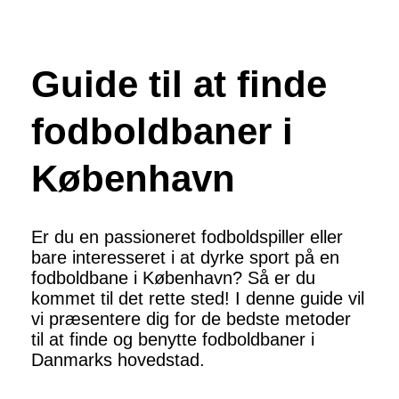
Guide til at finde
fodboldbaner i
København
Er du en passioneret fodboldspiller eller
bare interesseret i at dyrke sport på en
fodboldbane i København? Så er du
kommet til det rette sted! I denne guide vil
vi præsentere dig for de bedste metoder
til at finde og benytte fodboldbaner i
Danmarks hovedstad.