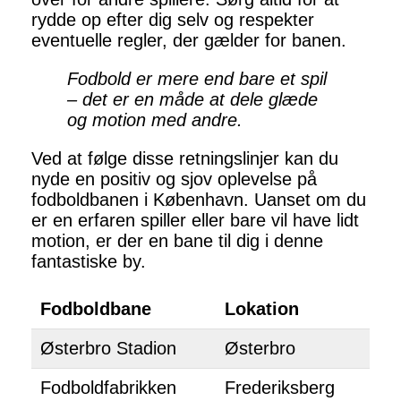
rydde op efter dig selv og respekter
eventuelle regler, der gælder for banen.
Fodbold er mere end bare et spil
– det er en måde at dele glæde
og motion med andre.
Ved at følge disse retningslinjer kan du
nyde en positiv og sjov oplevelse på
fodboldbanen i København. Uanset om du
er en erfaren spiller eller bare vil have lidt
motion, er der en bane til dig i denne
fantastiske by.
Fodboldbane
Lokation
Østerbro Stadion
Østerbro
Fodboldfabrikken
Frederiksberg