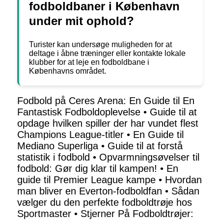
fodboldbaner i København
under mit ophold?
Turister kan undersøge muligheden for at
deltage i åbne træninger eller kontakte lokale
klubber for at leje en fodboldbane i
Københavns området.
Fodbold på Ceres Arena: En Guide til En
Fantastisk Fodboldoplevelse
•
Guide til at
opdage hvilken spiller der har vundet flest
Champions League-titler
•
En Guide til
Mediano Superliga
•
Guide til at forstå
statistik i fodbold
•
Opvarmningsøvelser til
fodbold: Gør dig klar til kampen!
•
En
guide til Premier League kampe
•
Hvordan
man bliver en Everton-fodboldfan
•
Sådan
vælger du den perfekte fodboldtrøje hos
Sportmaster
•
Stjerner På Fodboldtrøjer: