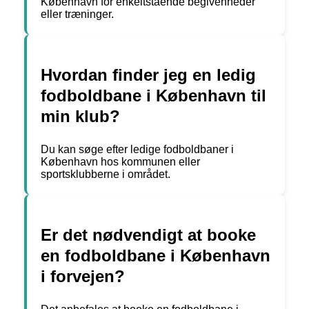
København for enkeltstående begivenheder
eller træninger.
Hvordan finder jeg en ledig
fodboldbane i København til
min klub?
Du kan søge efter ledige fodboldbaner i
København hos kommunen eller
sportsklubberne i området.
Er det nødvendigt at booke
en fodboldbane i København
i forvejen?