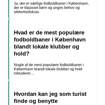
Ja, der er særlige fodboldbaner i København,
der er tilpasset børn og unges behov og
sikkerhedskrav.
Hvad er de mest populære
fodboldbaner i København
blandt lokale klubber og
hold?
Nogle af de mest populære fodboldbaner i
København blandt lokale klubber og hold
inkluderer…
Hvordan kan jeg som turist
finde og benytte