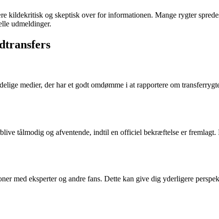
ære kildekritisk og skeptisk over for informationen. Mange rygter spredes
elle udmeldinger.
ldtransfers
ålidelige medier, der har et godt omdømme i at rapportere om transferrygte
ive tålmodig og afventende, indtil en officiel bekræftelse er fremlagt.
sioner med eksperter og andre fans. Dette kan give dig yderligere perspe