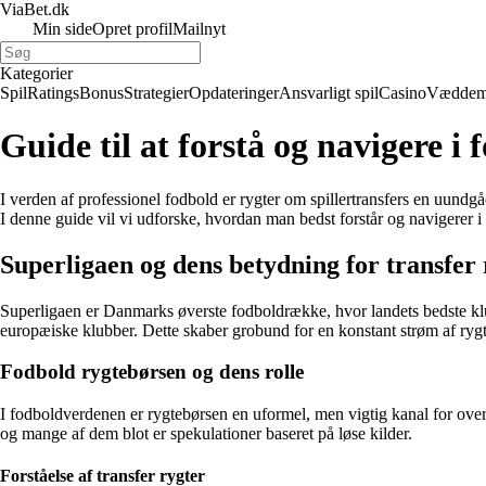
ViaBet.dk
Min side
Opret profil
Mailnyt
Kategorier
Spil
Ratings
Bonus
Strategier
Opdateringer
Ansvarligt spil
Casino
Væddem
Guide til at forstå og navigere i
I verden af professionel fodbold er rygter om spillertransfers en uundg
I denne guide vil vi udforske, hvordan man bedst forstår og navigerer i
Superligaen og dens betydning for transfer 
Superligaen er Danmarks øverste fodboldrække, hvor landets bedste klu
europæiske klubber. Dette skaber grobund for en konstant strøm af rygt
Fodbold rygtebørsen og dens rolle
I fodboldverdenen er rygtebørsen en uformel, men vigtig kanal for overfø
og mange af dem blot er spekulationer baseret på løse kilder.
Forståelse af transfer rygter