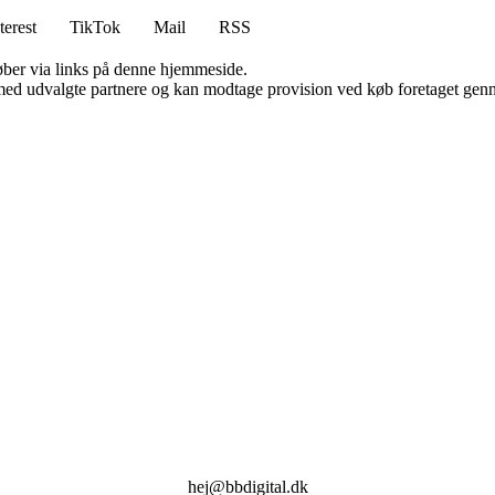
terest
TikTok
Mail
RSS
 køber via links på denne hjemmeside.
med udvalgte partnere og kan modtage provision ved køb foretaget gennem
hej@bbdigital.dk