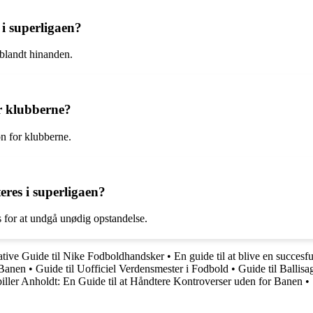
 i superligaen?
 blandt hinanden.
or klubberne?
on for klubberne.
eres i superligaen?
es for at undgå unødig opstandelse.
tive Guide til Nike Fodboldhandsker
•
En guide til at blive en succesfu
 Banen
•
Guide til Uofficiel Verdensmester i Fodbold
•
Guide til Ballis
iller Anholdt: En Guide til at Håndtere Kontroverser uden for Banen
•