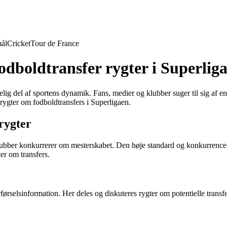
ål
Cricket
Tour de France
 fodboldtransfer rygter i Superlig
åelig del af sportens dynamik. Fans, medier og klubber suger til sig af 
 rygter om fodboldtransfers i Superligaen.
rygter
bber konkurrerer om mesterskabet. Den høje standard og konkurrence i l
er om transfers.
rselsinformation. Her deles og diskuteres rygter om potentielle transfers