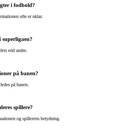
ter i fodbold?
rmationen ofte er uklar.
 i superligaen?
sfers end andre.
tioner på banen?
rledes på banen.
eres spillere?
tuationen og spillerens betydning.