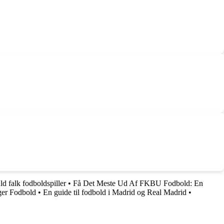
ld falk fodboldspiller
•
Få Det Meste Ud Af FKBU Fodbold: En
ager Fodbold
•
En guide til fodbold i Madrid og Real Madrid
•