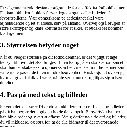
Et velgennemtænkt design er afgørende for et effektivt fodboldbanner.
Du kan inkludere holdets farver, logo, slogans eller billeder af
favoritspillerne. Vær opmærksom på at designet skal være
iøjnefaldende og let at aflæse, selv på afstand. Overvej også brugen af
store skrifttyper og klare kontraster for at sikre, at budskabet kommer
klart igennem.
3. Størrelsen betyder noget
Når du vælger størrelse på dit fodboldbanner, er det vigtigt at tage
hensyn til, hvor det skal bruges. Til en kamp på en stor stadion kan et
stort banner skabe ekstra opmærksomhed, mens et mindre banner kan
være mere passende til en mindre begivenhed. Husk også at overveje,
hvor langt væk folk vil være, når de ser banneret, og tilpas størrelsen
derefter.
4. Pas på med tekst og billeder
Selvom det kan være fristende at inkludere masser af tekst og billeder
på dit banner, er det vigtigt at holde det simpelt. Et overfyldt banner
kan blive rodet og svært at aflæse. Vælg derfor nøje de ord og billeder,
du vil inkludere, og sørg for, at de alle bidrager til det overordnede