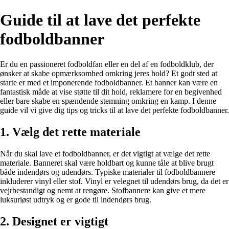
Guide til at lave det perfekte
fodboldbanner
Er du en passioneret fodboldfan eller en del af en fodboldklub, der
ønsker at skabe opmærksomhed omkring jeres hold? Et godt sted at
starte er med et imponerende fodboldbanner. Et banner kan være en
fantastisk måde at vise støtte til dit hold, reklamere for en begivenhed
eller bare skabe en spændende stemning omkring en kamp. I denne
guide vil vi give dig tips og tricks til at lave det perfekte fodboldbanner.
1. Vælg det rette materiale
Når du skal lave et fodboldbanner, er det vigtigt at vælge det rette
materiale. Banneret skal være holdbart og kunne tåle at blive brugt
både indendørs og udendørs. Typiske materialer til fodboldbannere
inkluderer vinyl eller stof. Vinyl er velegnet til udendørs brug, da det er
vejrbestandigt og nemt at rengøre. Stofbannere kan give et mere
luksuriøst udtryk og er gode til indendørs brug.
2. Designet er vigtigt