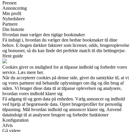
Pressen
Annoncering
Min profil
Nyhedsbrev
Partnere
Din historie
Hvordan man vælger den rigtige bookmaker
Få indsigt i, hvordan du vælger den bedste bookmaker til dine
behov. E-bogen dækker faktorer som licenser, odds, brugeroplevelse
og bonusser, så du kan finde det perfekte match til din bettingrejse.
Hent guide
Cookies giver os mulighed for at tilpasse indhold og forbedre vores
service. Læs mere her.
Når du accepterer cookies på denne side, giver du samtykke til, at vi
og vores partnere må behandle oplysninger om dig og din brug af
siden. Vi bruger disse data til at tilpasse oplevelsen og analysere,
hvordan vores indhold klarer sig
Få adgang til og gem data på enheden. Vælg annoncer og indhold
ved hjælp af begrænsede data. Opret brugerprofiler for personlig
tilpasning. Mål hvordan indhold og annoncer klarer sig. Anvend
dataindsigt til at analysere brugere og forbedre funktioner
Konfiguration
Afvis
Gå videre