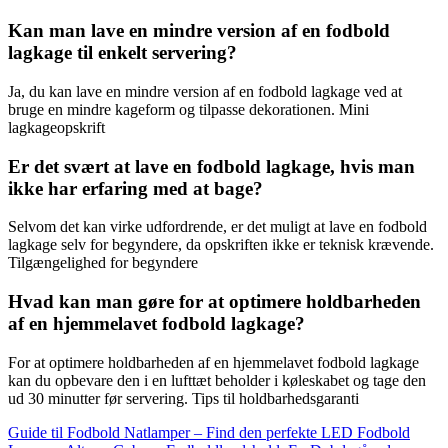
Kan man lave en mindre version af en fodbold
lagkage til enkelt servering?
Ja, du kan lave en mindre version af en fodbold lagkage ved at
bruge en mindre kageform og tilpasse dekorationen. Mini
lagkageopskrift
Er det svært at lave en fodbold lagkage, hvis man
ikke har erfaring med at bage?
Selvom det kan virke udfordrende, er det muligt at lave en fodbold
lagkage selv for begyndere, da opskriften ikke er teknisk krævende.
Tilgængelighed for begyndere
Hvad kan man gøre for at optimere holdbarheden
af en hjemmelavet fodbold lagkage?
For at optimere holdbarheden af en hjemmelavet fodbold lagkage
kan du opbevare den i en lufttæt beholder i køleskabet og tage den
ud 30 minutter før servering. Tips til holdbarhedsgaranti
Guide til Fodbold Natlamper – Find den perfekte LED Fodbold