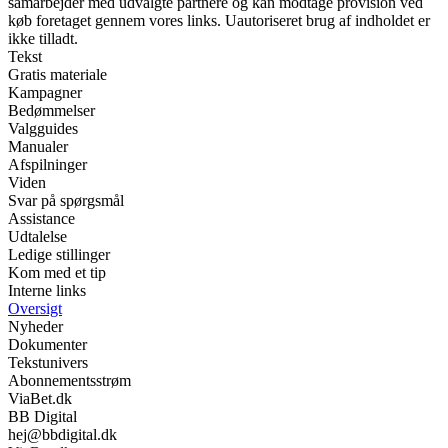
samarbejder med udvalgte partnere og kan modtage provision ved
køb foretaget gennem vores links. Uautoriseret brug af indholdet er
ikke tilladt.
Tekst
Gratis materiale
Kampagner
Bedømmelser
Valgguides
Manualer
Afspilninger
Viden
Svar på spørgsmål
Assistance
Udtalelse
Ledige stillinger
Kom med et tip
Interne links
Oversigt
Nyheder
Dokumenter
Tekstunivers
Abonnementsstrøm
ViaBet.dk
BB Digital
hej@bbdigital.dk