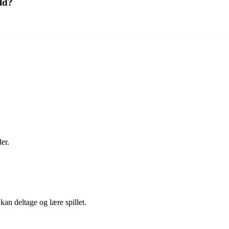
old?
er.
an deltage og lære spillet.