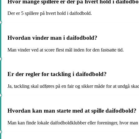
Hvor mange spillere er der på hvert hold i daifodb
Der er 5 spillere på hvert hold i daifodbold.
Hvordan vinder man i daifodbold?
Man vinder ved at score flest mål inden for den fastsatte tid.
Er der regler for tackling i daifodbold?
Ja, tackling skal udføres på en fair og sikker måde for at undgå skad
Hvordan kan man starte med at spille daifodbold?
Man kan finde lokale daifodboldklubber eller foreninger, hvor man k