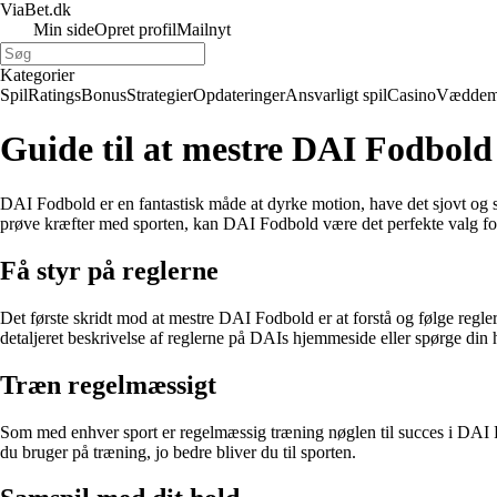
ViaBet.dk
Min side
Opret profil
Mailnyt
Kategorier
Spil
Ratings
Bonus
Strategier
Opdateringer
Ansvarligt spil
Casino
Væddem
Guide til at mestre DAI Fodbold
DAI Fodbold er en fantastisk måde at dyrke motion, have det sjovt og 
prøve kræfter med sporten, kan DAI Fodbold være det perfekte valg fo
Få styr på reglerne
Det første skridt mod at mestre DAI Fodbold er at forstå og følge regle
detaljeret beskrivelse af reglerne på DAIs hjemmeside eller spørge din
Træn regelmæssigt
Som med enhver sport er regelmæssig træning nøglen til succes i DAI F
du bruger på træning, jo bedre bliver du til sporten.