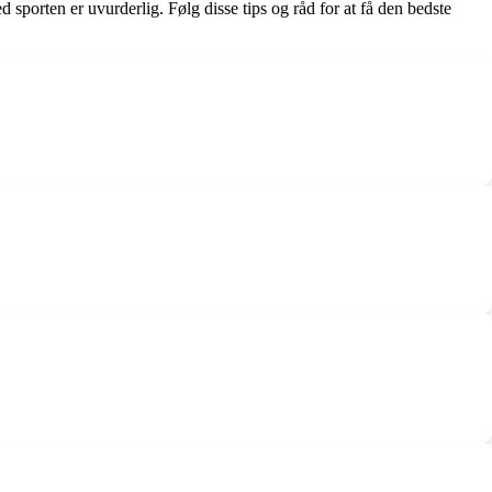
porten er uvurderlig. Følg disse tips og råd for at få den bedste