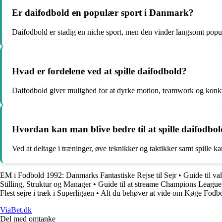
Er daifodbold en populær sport i Danmark?
Daifodbold er stadig en niche sport, men den vinder langsomt popular
Hvad er fordelene ved at spille daifodbold?
Daifodbold giver mulighed for at dyrke motion, teamwork og konk
Hvordan kan man blive bedre til at spille daifodbo
Ved at deltage i træninger, øve teknikker og taktikker samt spille k
EM i Fodbold 1992: Danmarks Fantastiske Rejse til Sejr
•
Guide til va
Stilling, Struktur og Manager
•
Guide til at streame Champions League
Flest sejre i træk i Superligaen
•
Alt du behøver at vide om Køge Fodb
ViaBet.dk
Del med omtanke