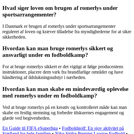
Hvad siger loven om brugen af romerlys under
sportsarrangementer?
I Danmark er brugen af romerlys under sportsarrangementer
reguleret af loven og kræver tilladelse fra myndighederne for at sikre
sikkerheden.
Hvordan kan man bruge romerlys sikkert og
ansvarligt under en fodboldkamp?
For at bruge romerlys sikkert er det vigtigt at følge producentens
instruktioner, placere dem væk fra brandfarlige områder og have
håndtering af ildslukningsudstyr i nærheden.
Hvordan kan man skabe en mindeværdig oplevelse
med romerlys under en fodboldkamp?
Ved at bruge romerlys på en kreativ og kontrolleret måde kan man
skabe en festlig stemning og forbedre tilskuernes engagement og
glæde ved begivenheden.
En Guide til FIFA eSuperliga
•
Fodboldgolf: En sjov aktivitet på
Sjælland for hele familien
•
Nike Strike Premier League Fodbold
•