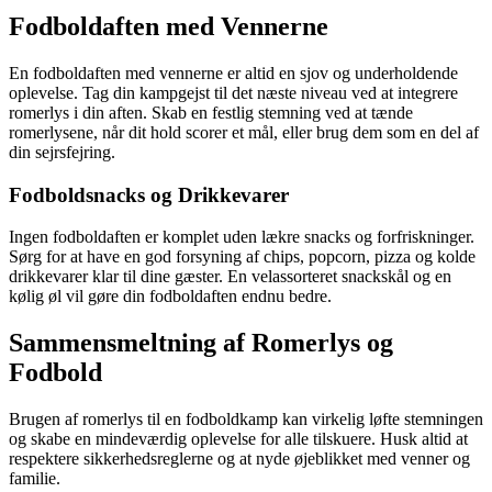
Fodboldaften med Vennerne
En fodboldaften med vennerne er altid en sjov og underholdende
oplevelse. Tag din kampgejst til det næste niveau ved at integrere
romerlys i din aften. Skab en festlig stemning ved at tænde
romerlysene, når dit hold scorer et mål, eller brug dem som en del af
din sejrsfejring.
Fodboldsnacks og Drikkevarer
Ingen fodboldaften er komplet uden lækre snacks og forfriskninger.
Sørg for at have en god forsyning af chips, popcorn, pizza og kolde
drikkevarer klar til dine gæster. En velassorteret snackskål og en
kølig øl vil gøre din fodboldaften endnu bedre.
Sammensmeltning af Romerlys og
Fodbold
Brugen af romerlys til en fodboldkamp kan virkelig løfte stemningen
og skabe en mindeværdig oplevelse for alle tilskuere. Husk altid at
respektere sikkerhedsreglerne og at nyde øjeblikket med venner og
familie.