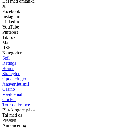
Del med omtanke
X
Facebook
Instagram
LinkedIn
YouTube
Pinterest
TikTok
Mail
RSS
Kategorier
Spil
Ratings
Bonus
Strategier
Opdateringer
Ansvarligt spil
Casino
Væddemål
Cricket
Tour de France
Bliv klogere på os
Tal med os
Pressen
Annoncering