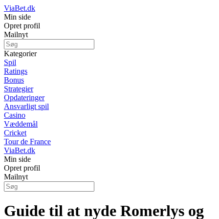
ViaBet.dk
Min side
Opret profil
Mailnyt
Kategorier
Spil
Ratings
Bonus
Strategier
Opdateringer
Ansvarligt spil
Casino
Væddemål
Cricket
Tour de France
ViaBet.dk
Min side
Opret profil
Mailnyt
Guide til at nyde Romerlys og