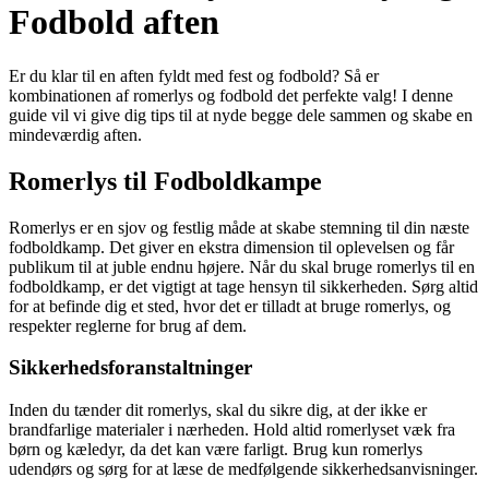
Fodbold aften
Er du klar til en aften fyldt med fest og fodbold? Så er
kombinationen af romerlys og fodbold det perfekte valg! I denne
guide vil vi give dig tips til at nyde begge dele sammen og skabe en
mindeværdig aften.
Romerlys til Fodboldkampe
Romerlys er en sjov og festlig måde at skabe stemning til din næste
fodboldkamp. Det giver en ekstra dimension til oplevelsen og får
publikum til at juble endnu højere. Når du skal bruge romerlys til en
fodboldkamp, er det vigtigt at tage hensyn til sikkerheden. Sørg altid
for at befinde dig et sted, hvor det er tilladt at bruge romerlys, og
respekter reglerne for brug af dem.
Sikkerhedsforanstaltninger
Inden du tænder dit romerlys, skal du sikre dig, at der ikke er
brandfarlige materialer i nærheden. Hold altid romerlyset væk fra
børn og kæledyr, da det kan være farligt. Brug kun romerlys
udendørs og sørg for at læse de medfølgende sikkerhedsanvisninger.