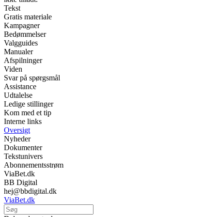
Tekst
Gratis materiale
Kampagner
Bedømmelser
Valgguides
Manualer
Afspilninger
Viden
Svar på spørgsmål
Assistance
Udtalelse
Ledige stillinger
Kom med et tip
Interne links
Oversigt
Nyheder
Dokumenter
Tekstunivers
Abonnementsstrøm
ViaBet.dk
BB Digital
hej@bbdigital.dk
ViaBet.dk