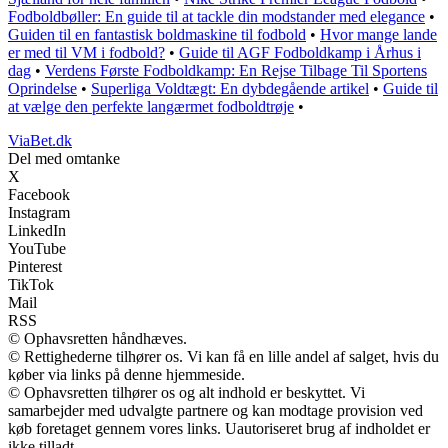
Fodboldbøller: En guide til at tackle din modstander med elegance
•
Guiden til en fantastisk boldmaskine til fodbold
•
Hvor mange lande
er med til VM i fodbold?
•
Guide til AGF Fodboldkamp i Århus i
dag
•
Verdens Første Fodboldkamp: En Rejse Tilbage Til Sportens
Oprindelse
•
Superliga Voldtægt: En dybdegående artikel
•
Guide til
at vælge den perfekte langærmet fodboldtrøje
•
ViaBet.dk
Del med omtanke
X
Facebook
Instagram
LinkedIn
YouTube
Pinterest
TikTok
Mail
RSS
© Ophavsretten håndhæves.
© Rettighederne tilhører os. Vi kan få en lille andel af salget, hvis du
køber via links på denne hjemmeside.
© Ophavsretten tilhører os og alt indhold er beskyttet. Vi
samarbejder med udvalgte partnere og kan modtage provision ved
køb foretaget gennem vores links. Uautoriseret brug af indholdet er
ikke tilladt.