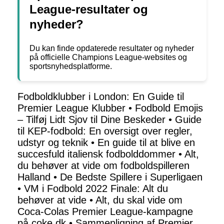
League-resultater og
nyheder?
Du kan finde opdaterede resultater og nyheder
på officielle Champions League-websites og
sportsnyhedsplatforme.
Fodboldklubber i London: En Guide til
Premier League Klubber
•
Fodbold Emojis
– Tilføj Lidt Sjov til Dine Beskeder
•
Guide
til KEP-fodbold: En oversigt over regler,
udstyr og teknik
•
En guide til at blive en
succesfuld italiensk fodbolddommer
•
Alt,
du behøver at vide om fodboldspilleren
Halland
•
De Bedste Spillere i Superligaen
•
VM i Fodbold 2022 Finale: Alt du
behøver at vide
•
Alt, du skal vide om
Coca-Colas Premier League-kampagne
på coke.dk
•
Sammenligning af Premier