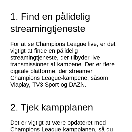
1. Find en pålidelig
streamingtjeneste
For at se Champions League live, er det
vigtigt at finde en pålidelig
streamingtjeneste, der tilbyder live
transmissioner af kampene. Der er flere
digitale platforme, der streamer
Champions League-kampene, såsom
Viaplay, TV3 Sport og DAZN.
2. Tjek kampplanen
Det er vigtigt at være opdateret med
Champions League-kampplanen, så du