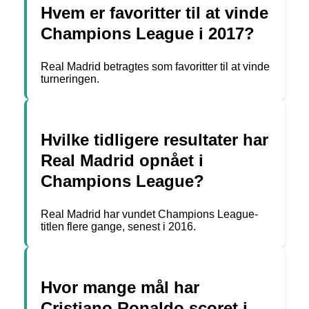
Hvem er favoritter til at vinde
Champions League i 2017?
Real Madrid betragtes som favoritter til at vinde
turneringen.
Hvilke tidligere resultater har
Real Madrid opnået i
Champions League?
Real Madrid har vundet Champions League-
titlen flere gange, senest i 2016.
Hvor mange mål har
Cristiano Ronaldo scoret i