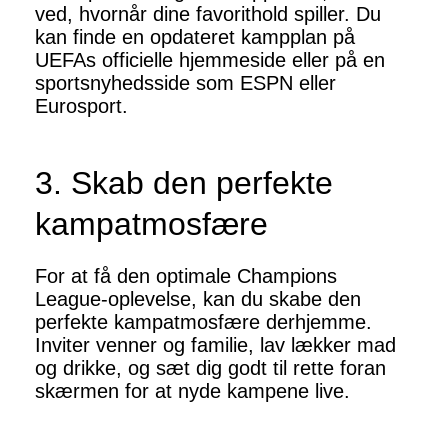
ved, hvornår dine favorithold spiller. Du
kan finde en opdateret kampplan på
UEFAs officielle hjemmeside eller på en
sportsnyhedsside som ESPN eller
Eurosport.
3. Skab den perfekte
kampatmosfære
For at få den optimale Champions
League-oplevelse, kan du skabe den
perfekte kampatmosfære derhjemme.
Inviter venner og familie, lav lækker mad
og drikke, og sæt dig godt til rette foran
skærmen for at nyde kampene live.