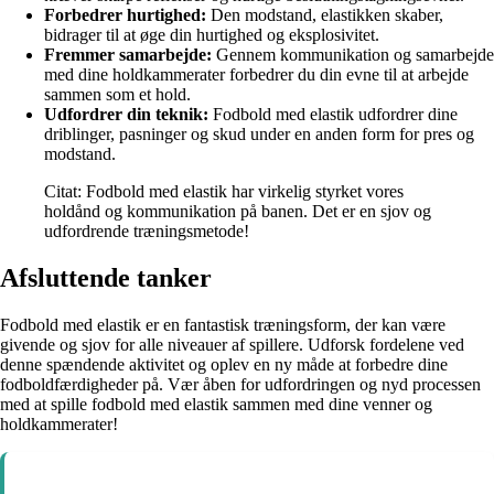
Forbedrer hurtighed:
Den modstand, elastikken skaber,
bidrager til at øge din hurtighed og eksplosivitet.
Fremmer samarbejde:
Gennem kommunikation og samarbejde
med dine holdkammerater forbedrer du din evne til at arbejde
sammen som et hold.
Udfordrer din teknik:
Fodbold med elastik udfordrer dine
driblinger, pasninger og skud under en anden form for pres og
modstand.
Citat: Fodbold med elastik har virkelig styrket vores
holdånd og kommunikation på banen. Det er en sjov og
udfordrende træningsmetode!
Afsluttende tanker
Fodbold med elastik er en fantastisk træningsform, der kan være
givende og sjov for alle niveauer af spillere. Udforsk fordelene ved
denne spændende aktivitet og oplev en ny måde at forbedre dine
fodboldfærdigheder på. Vær åben for udfordringen og nyd processen
med at spille fodbold med elastik sammen med dine venner og
holdkammerater!