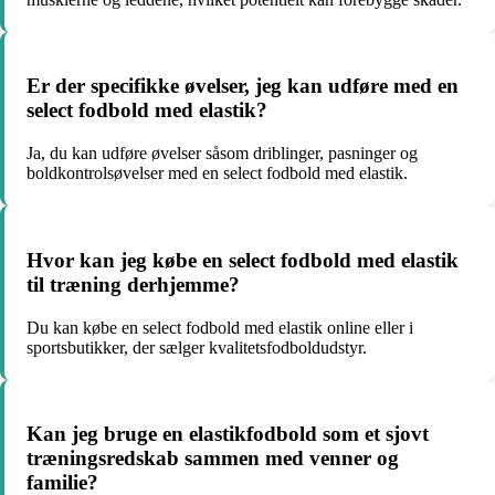
Er der specifikke øvelser, jeg kan udføre med en
select fodbold med elastik?
Ja, du kan udføre øvelser såsom driblinger, pasninger og
boldkontrolsøvelser med en select fodbold med elastik.
Hvor kan jeg købe en select fodbold med elastik
til træning derhjemme?
Du kan købe en select fodbold med elastik online eller i
sportsbutikker, der sælger kvalitetsfodboldudstyr.
Kan jeg bruge en elastikfodbold som et sjovt
træningsredskab sammen med venner og
familie?