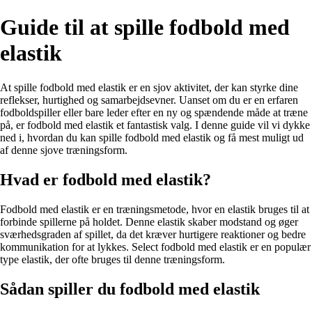
Guide til at spille fodbold med
elastik
At spille fodbold med elastik er en sjov aktivitet, der kan styrke dine
reflekser, hurtighed og samarbejdsevner. Uanset om du er en erfaren
fodboldspiller eller bare leder efter en ny og spændende måde at træne
på, er fodbold med elastik et fantastisk valg. I denne guide vil vi dykke
ned i, hvordan du kan spille fodbold med elastik og få mest muligt ud
af denne sjove træningsform.
Hvad er fodbold med elastik?
Fodbold med elastik er en træningsmetode, hvor en elastik bruges til at
forbinde spillerne på holdet. Denne elastik skaber modstand og øger
sværhedsgraden af spillet, da det kræver hurtigere reaktioner og bedre
kommunikation for at lykkes. Select fodbold med elastik er en populær
type elastik, der ofte bruges til denne træningsform.
Sådan spiller du fodbold med elastik