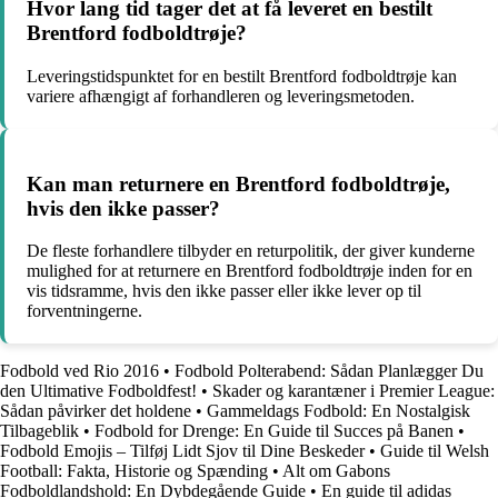
Hvor lang tid tager det at få leveret en bestilt
Brentford fodboldtrøje?
Leveringstidspunktet for en bestilt Brentford fodboldtrøje kan
variere afhængigt af forhandleren og leveringsmetoden.
Kan man returnere en Brentford fodboldtrøje,
hvis den ikke passer?
De fleste forhandlere tilbyder en returpolitik, der giver kunderne
mulighed for at returnere en Brentford fodboldtrøje inden for en
vis tidsramme, hvis den ikke passer eller ikke lever op til
forventningerne.
Fodbold ved Rio 2016
•
Fodbold Polterabend: Sådan Planlægger Du
den Ultimative Fodboldfest!
•
Skader og karantæner i Premier League:
Sådan påvirker det holdene
•
Gammeldags Fodbold: En Nostalgisk
Tilbageblik
•
Fodbold for Drenge: En Guide til Succes på Banen
•
Fodbold Emojis – Tilføj Lidt Sjov til Dine Beskeder
•
Guide til Welsh
Football: Fakta, Historie og Spænding
•
Alt om Gabons
Fodboldlandshold: En Dybdegående Guide
•
En guide til adidas