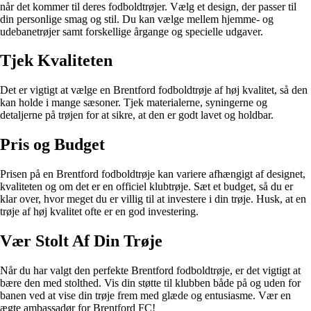
når det kommer til deres fodboldtrøjer. Vælg et design, der passer til
din personlige smag og stil. Du kan vælge mellem hjemme- og
udebanetrøjer samt forskellige årgange og specielle udgaver.
Tjek Kvaliteten
Det er vigtigt at vælge en Brentford fodboldtrøje af høj kvalitet, så den
kan holde i mange sæsoner. Tjek materialerne, syningerne og
detaljerne på trøjen for at sikre, at den er godt lavet og holdbar.
Pris og Budget
Prisen på en Brentford fodboldtrøje kan variere afhængigt af designet,
kvaliteten og om det er en officiel klubtrøje. Sæt et budget, så du er
klar over, hvor meget du er villig til at investere i din trøje. Husk, at en
trøje af høj kvalitet ofte er en god investering.
Vær Stolt Af Din Trøje
Når du har valgt den perfekte Brentford fodboldtrøje, er det vigtigt at
bære den med stolthed. Vis din støtte til klubben både på og uden for
banen ved at vise din trøje frem med glæde og entusiasme. Vær en
ægte ambassadør for Brentford FC!