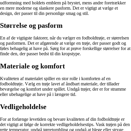
udformning med holdets emblem på brystet, mens andre foretrækker
en mere moderne og slankere pasform. Det er vigtigt at vælge et
design, der passer til din personlige smag og stil.
Størrelse og pasform
En af de vigtigste faktorer, når du vælger en fodboldtrøje, er størrelsen
og pasformen. Det er afgørende at vælge en trøje, der passer godt og
føles behagelig at have på. Sørg for at prøve forskellige størrelser for at
finde den, der passer bedst til din kropstype.
Materiale og komfort
Kvaliteten af materialet spiller en stor rolle i komforten af en
fodboldtrøje. Vælg en trøje lavet af åndbart materiale, der tillader
bevægelse og komfort under spillet. Undgå trøjer, der er for stramme
eller ubehagelige at have på i længere tid.
Vedligeholdelse
For at forlænge levetiden og bevare kvaliteten af din fodboldtrøje er
det vigtigt at følge de korrekte vedligeholdelsestips. Vask trøjen på den
rette temperatur, undgå tørretumbling og undgå at blege eller stryge