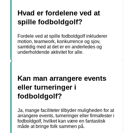
Hvad er fordelene ved at
spille fodboldgolf?
Fordele ved at spille fodboldgolf inkluderer
motion, teamwork, konkurrence og sjov,
samtidig med at det er en anderledes og
underholdende aktivitet for alle.
Kan man arrangere events
eller turneringer i
fodboldgolf?
Ja, mange faciliteter tilbyder muligheden for at
arrangere events, turneringer eller firmafester i
fodboldgolf, hvilket kan være en fantastisk
måde at bringe folk sammen på.