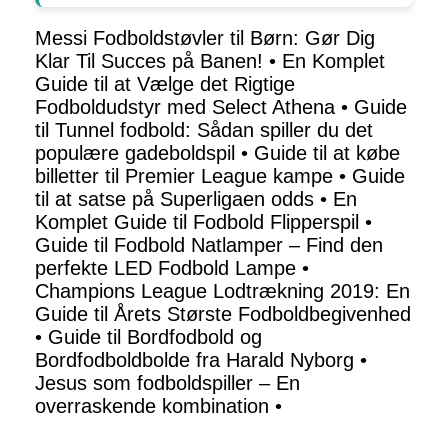
Messi Fodboldstøvler til Børn: Gør Dig
Klar Til Succes på Banen!
•
En Komplet
Guide til at Vælge det Rigtige
Fodboldudstyr med Select Athena
•
Guide
til Tunnel fodbold: Sådan spiller du det
populære gadeboldspil
•
Guide til at købe
billetter til Premier League kampe
•
Guide
til at satse på Superligaen odds
•
En
Komplet Guide til Fodbold Flipperspil
•
Guide til Fodbold Natlamper – Find den
perfekte LED Fodbold Lampe
•
Champions League Lodtrækning 2019: En
Guide til Årets Største Fodboldbegivenhed
•
Guide til Bordfodbold og
Bordfodboldbolde fra Harald Nyborg
•
Jesus som fodboldspiller – En
overraskende kombination
•