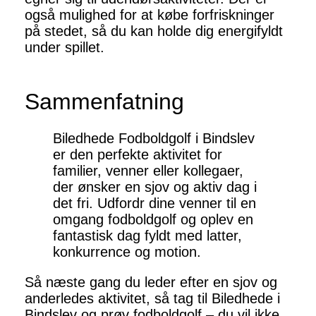
også mulighed for at købe forfriskninger
på stedet, så du kan holde dig energifyldt
under spillet.
Sammenfatning
Biledhede Fodboldgolf i Bindslev
er den perfekte aktivitet for
familier, venner eller kollegaer,
der ønsker en sjov og aktiv dag i
det fri. Udfordr dine venner til en
omgang fodboldgolf og oplev en
fantastisk dag fyldt med latter,
konkurrence og motion.
Så næste gang du leder efter en sjov og
anderledes aktivitet, så tag til Biledhede i
Bindslev og prøv fodboldgolf – du vil ikke