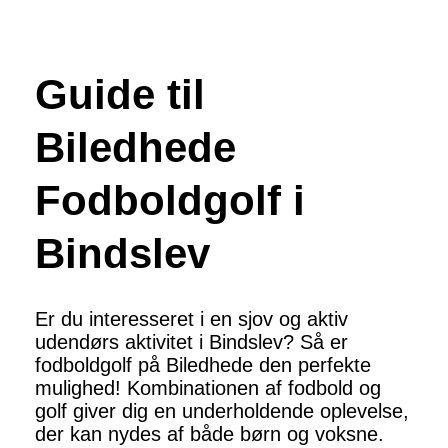
Guide til
Biledhede
Fodboldgolf i
Bindslev
Er du interesseret i en sjov og aktiv
udendørs aktivitet i Bindslev? Så er
fodboldgolf på Biledhede den perfekte
mulighed! Kombinationen af fodbold og
golf giver dig en underholdende oplevelse,
der kan nydes af både børn og voksne.