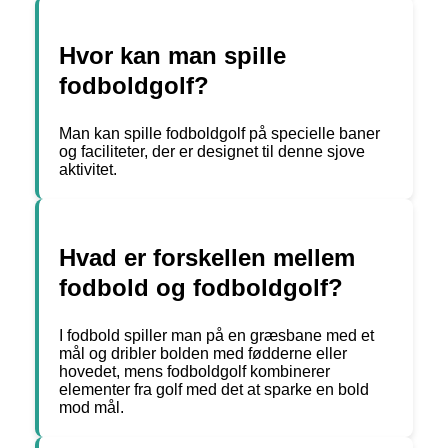
Hvor kan man spille
fodboldgolf?
Man kan spille fodboldgolf på specielle baner
og faciliteter, der er designet til denne sjove
aktivitet.
Hvad er forskellen mellem
fodbold og fodboldgolf?
I fodbold spiller man på en græsbane med et
mål og dribler bolden med fødderne eller
hovedet, mens fodboldgolf kombinerer
elementer fra golf med det at sparke en bold
mod mål.