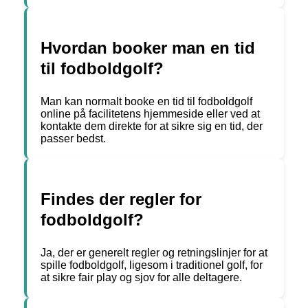
Hvordan booker man en tid
til fodboldgolf?
Man kan normalt booke en tid til fodboldgolf
online på facilitetens hjemmeside eller ved at
kontakte dem direkte for at sikre sig en tid, der
passer bedst.
Findes der regler for
fodboldgolf?
Ja, der er generelt regler og retningslinjer for at
spille fodboldgolf, ligesom i traditionel golf, for
at sikre fair play og sjov for alle deltagere.