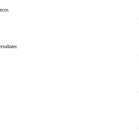
ncer.
esultater.