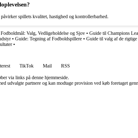
loplevelsen?
åvirker spillets kvalitet, hastighed og kontrollerbarhed.
a Fodboldmål: Valg, Vedligeholdelse og Sjov
•
Guide til Champions Lea
udstyr
•
Guide: Tegning af Fodboldspillere
•
Guide til valg af de rigti
ltater
•
terest
TikTok
Mail
RSS
 køber via links på denne hjemmeside.
med udvalgte partnere og kan modtage provision ved køb foretaget gennem