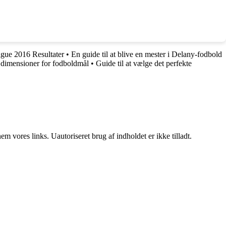
gue 2016 Resultater
•
En guide til at blive en mester i Delany-fodbold
ge dimensioner for fodboldmål
•
Guide til at vælge det perfekte
 vores links. Uautoriseret brug af indholdet er ikke tilladt.