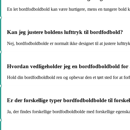
En let bordfodboldbold kan være hurtigere, mens en tungere bold ka
Kan jeg justere boldens lufttryk til bordfodbold?
Nej, bordfodboldbolde er normalt ikke designet til at justere lufttry
Hvordan vedligeholder jeg en bordfodboldbold for a
Hold din bordfodboldbold ren og opbevar den et tørt sted for at for
Er der forskellige typer bordfodboldbolde til forskell
Ja, der findes forskellige bordfodboldbolde med forskellige egenskabe