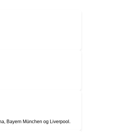
ona, Bayern München og Liverpool.