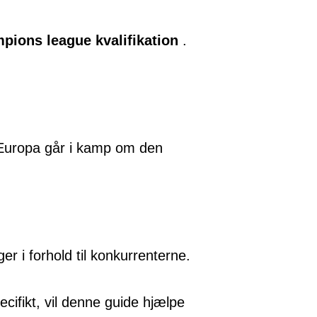
pions league kvalifikation
.
 Europa går i kamp om den
ger i forhold til konkurrenterne.
cifikt, vil denne guide hjælpe