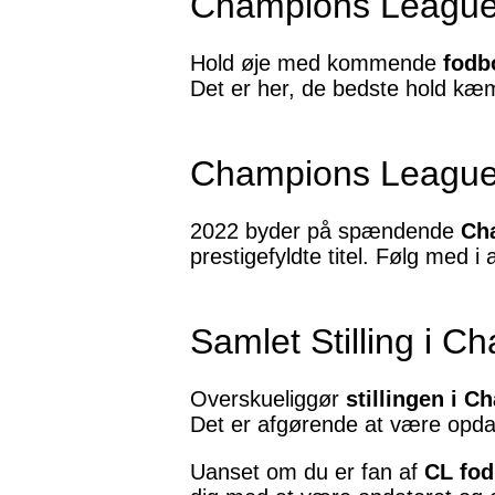
Champions League 
Hold øje med kommende
fodb
Det er her, de bedste hold kæm
Champions League
2022 byder på spændende
Ch
prestigefyldte titel. Følg med 
Samlet Stilling i 
Overskueliggør
stillingen i 
Det er afgørende at være opdat
Uanset om du er fan af
CL fod