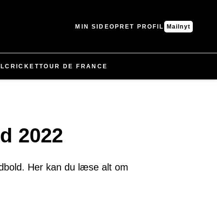
MIN SIDE
OPRET PROFIL
Mailnyt
L
CRICKET
TOUR DE FRANCE
d 2022
dbold. Her kan du læse alt om