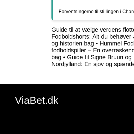
Forventningerne til stillingen i C
Guide til at vælge verdens flott
Fodboldshorts: Alt du behøver 
og historien bag
•
Hummel Fodbo
fodboldspiller – En overrasken
bag
•
Guide til Signe Bruun og 
Nordjylland: En sjov og spænd
ViaBet.dk