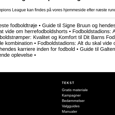
hampions League kan findes på vores hjemmeside efter næste run
este fodboldtrøje
•
Guide til Signe Bruun og hendes
at vide om herrefodboldshorts
•
Fodboldstadions: A
ldstrømper: Kvalitet og Komfort til Dit Barns Fod
de kombination
•
Fodboldstadions: Alt du skal vide 
hendes karriere inden for fodbold
•
Guide til Galte
ende oplevelse
•
TEKST
Gratis materiale
Kampagner
Bedømmelser
Valgguides
Manualer