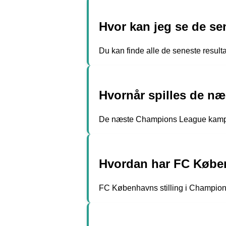
Hvor kan jeg se de s
Du kan finde alle de seneste resul
Hvornår spilles de n
De næste Champions League kampe 
Hvordan har FC Køben
FC Københavns stilling i Champion