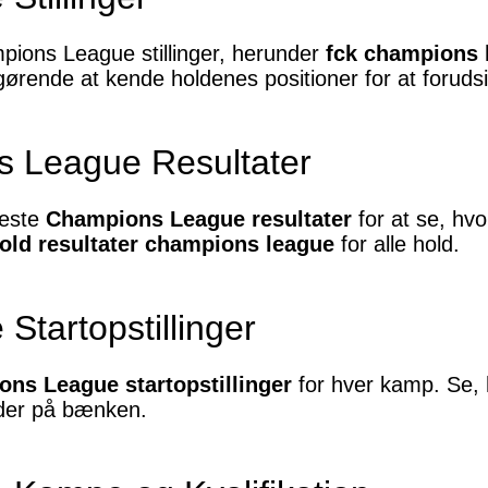
ions League stillinger, herunder
fck champions l
gørende at kende holdenes positioner for at foruds
 League Resultater
neste
Champions League resultater
for at se, hvor
old resultater champions league
for alle hold.
tartopstillinger
ns League startopstillinger
for hver kamp. Se, h
dder på bænken.