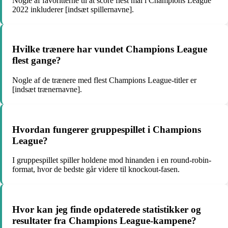
Nogle af favoritterne til at score flest mål i Champions League
2022 inkluderer [indsæt spillernavne].
Hvilke trænere har vundet Champions League
flest gange?
Nogle af de trænere med flest Champions League-titler er
[indsæt trænernavne].
Hvordan fungerer gruppespillet i Champions
League?
I gruppespillet spiller holdene mod hinanden i en round-robin-
format, hvor de bedste går videre til knockout-fasen.
Hvor kan jeg finde opdaterede statistikker og
resultater fra Champions League-kampene?