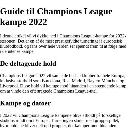
Guide til Champions League
kampe 2022
I denne artikel vil vi dykke ned i Champions League-kampe for 2022-
sæsonen. Det er en af de mest prestigefyldte turneringer i europæisk
klubfodbold, og fans over hele verden ser spændt frem til at følge med
i de intense kampe.
De deltagende hold
Champions League 2022 vil samle de bedste klubber fra hele Europa,
inklusive storhold som Barcelona, Real Madrid, Bayern München og
Liverpool. Disse hold vil kæmpe mod hinanden i en spændende kamp
om at vinde den eftertragtede Champions League-titel.
Kampe og datoer
I 2022 vil Champions League-kampene blive afholdt på forskellige
stadions rundt om i Europa. Turneringen starter med gruppespillet,
hvor holdene bliver delt op i grupper, der kæmper mod hinanden i