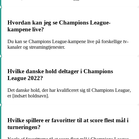
Hvordan kan jeg se Champions League-
kampene live?
Du kan se Champions League-kampene live på forskellige tv-
kanaler og streamingtjenester.
Hvilke danske hold deltager i Champions
League 2022?
Det danske hold, der har kvalificeret sig til Champions League,
er [indsæt holdnavn].
Hvilke spillere er favoritter til at score flest mål i
turneringen?