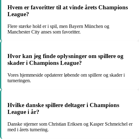
Hvem er favoritter til at vinde årets Champions
League?
Flere stærke hold er i spil, men Bayern München og
Manchester City anses som favoritter.
Hvor kan jeg finde oplysninger om spillere og
skader i Champions League?
Vores hjemmeside opdaterer løbende om spillere og skader i
turneringen.
Hvilke danske spillere deltager i Champions
League i år?
Danske stjerner som Christian Eriksen og Kasper Schmeichel er
med i årets turnering.