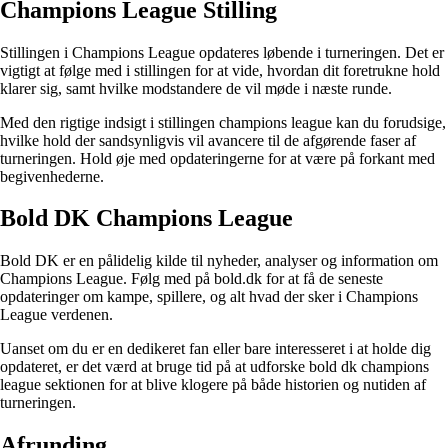
Champions League Stilling
Stillingen i Champions League opdateres løbende i turneringen. Det er
vigtigt at følge med i stillingen for at vide, hvordan dit foretrukne hold
klarer sig, samt hvilke modstandere de vil møde i næste runde.
Med den rigtige indsigt i stillingen champions league kan du forudsige,
hvilke hold der sandsynligvis vil avancere til de afgørende faser af
turneringen. Hold øje med opdateringerne for at være på forkant med
begivenhederne.
Bold DK Champions League
Bold DK er en pålidelig kilde til nyheder, analyser og information om
Champions League. Følg med på bold.dk for at få de seneste
opdateringer om kampe, spillere, og alt hvad der sker i Champions
League verdenen.
Uanset om du er en dedikeret fan eller bare interesseret i at holde dig
opdateret, er det værd at bruge tid på at udforske bold dk champions
league sektionen for at blive klogere på både historien og nutiden af
turneringen.
Afrunding