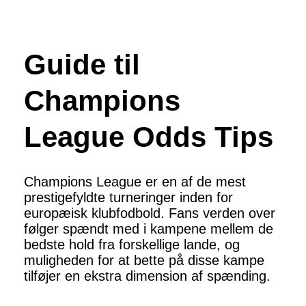
Guide til
Champions
League Odds Tips
Champions League er en af de mest
prestigefyldte turneringer inden for
europæisk klubfodbold. Fans verden over
følger spændt med i kampene mellem de
bedste hold fra forskellige lande, og
muligheden for at bette på disse kampe
tilføjer en ekstra dimension af spænding.