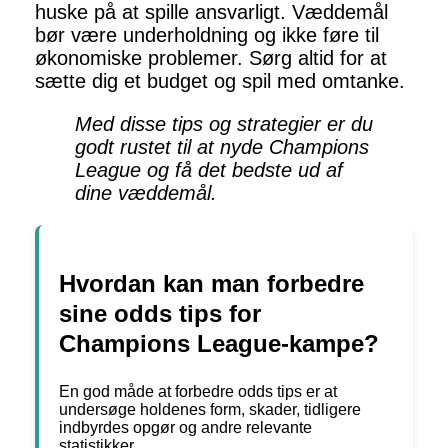
huske på at spille ansvarligt. Væddemål
bør være underholdning og ikke føre til
økonomiske problemer. Sørg altid for at
sætte dig et budget og spil med omtanke.
Med disse tips og strategier er du
godt rustet til at nyde Champions
League og få det bedste ud af
dine væddemål.
Hvordan kan man forbedre
sine odds tips for
Champions League-kampe?
En god måde at forbedre odds tips er at
undersøge holdenes form, skader, tidligere
indbyrdes opgør og andre relevante
statistikker.