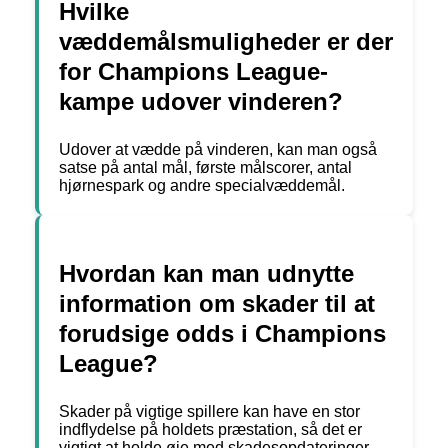
Hvilke
væddemålsmuligheder er der
for Champions League-
kampe udover vinderen?
Udover at vædde på vinderen, kan man også
satse på antal mål, første målscorer, antal
hjørnespark og andre specialvæddemål.
Hvordan kan man udnytte
information om skader til at
forudsige odds i Champions
League?
Skader på vigtige spillere kan have en stor
indflydelse på holdets præstation, så det er
vigtigt at holde øje med skadesopdateringer.