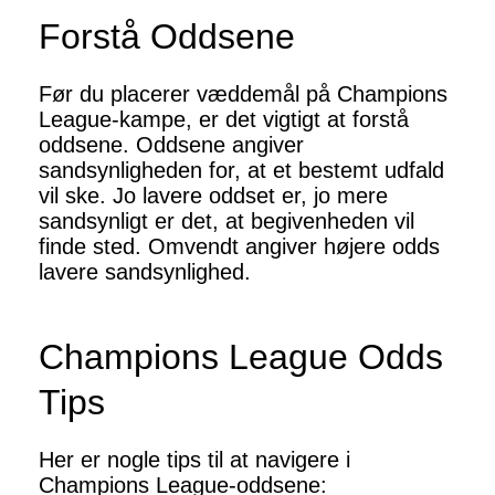
Forstå Oddsene
Før du placerer væddemål på Champions
League-kampe, er det vigtigt at forstå
oddsene. Oddsene angiver
sandsynligheden for, at et bestemt udfald
vil ske. Jo lavere oddset er, jo mere
sandsynligt er det, at begivenheden vil
finde sted. Omvendt angiver højere odds
lavere sandsynlighed.
Champions League Odds
Tips
Her er nogle tips til at navigere i
Champions League-oddsene: