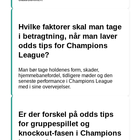
Hvilke faktorer skal man tage
i betragtning, når man laver
odds tips for Champions
League?
Man bør tage holdenes form, skader,
hjemmebanefordel, tidligere møder og den
seneste performance i Champions League
med i sine overvejelser.
Er der forskel på odds tips
for gruppespillet og
knockout-fasen i Champions