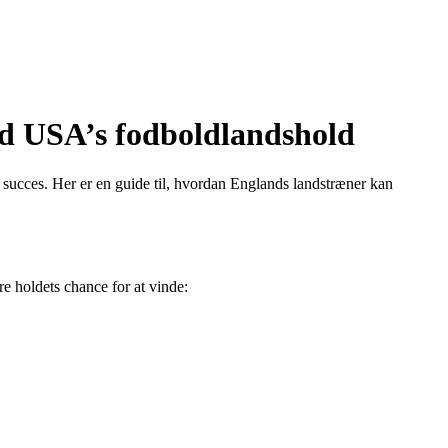
od USA’s fodboldlandshold
 succes. Her er en guide til, hvordan Englands landstræner kan
re holdets chance for at vinde: