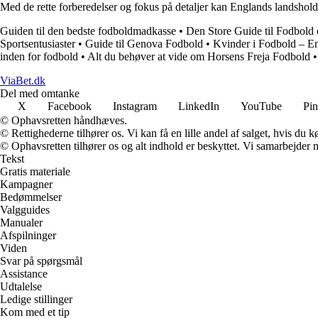
Med de rette forberedelser og fokus på detaljer kan Englands landshol
Guiden til den bedste fodboldmadkasse
•
Den Store Guide til Fodbold
Sportsentusiaster
•
Guide til Genova Fodbold
•
Kvinder i Fodbold – En
inden for fodbold
•
Alt du behøver at vide om Horsens Freja Fodbold
•
ViaBet.dk
Del med omtanke
X
Facebook
Instagram
LinkedIn
YouTube
Pin
© Ophavsretten håndhæves.
© Rettighederne tilhører os. Vi kan få en lille andel af salget, hvis du
© Ophavsretten tilhører os og alt indhold er beskyttet. Vi samarbejder 
Tekst
Gratis materiale
Kampagner
Bedømmelser
Valgguides
Manualer
Afspilninger
Viden
Svar på spørgsmål
Assistance
Udtalelse
Ledige stillinger
Kom med et tip