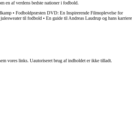
m en af verdens bedste nationer i fodbold.
ldkamp
•
Fodboldpræsten DVD: En Inspirerende Filmoplevelse for
 julesweater til fodbold
•
En guide til Andreas Laudrup og hans karriere
 vores links. Uautoriseret brug af indholdet er ikke tilladt.