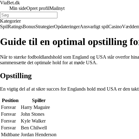
ViaBet.dk
Min side
Opret profil
Mailnyt
Kategorier
Spil
Ratings
Bonus
Strategier
Opdateringer
Ansvarligt spil
Casino
Væddem
Guide til en optimal opstilling
Når to stærke fodboldlandshold som England og USA står overfor hinand
sammensætte det optimale hold for at møde USA.
Opstilling
En vigtig del af at sikre succes for Englands hold mod USA er den takti
Position
Spiller
Forsvar
Harry Maguire
Forsvar
John Stones
Forsvar
Kyle Walker
Forsvar
Ben Chilwell
Midtbane
Jordan Henderson