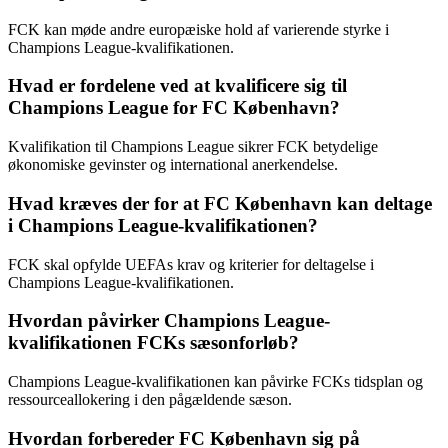
FCK kan møde andre europæiske hold af varierende styrke i
Champions League-kvalifikationen.
Hvad er fordelene ved at kvalificere sig til
Champions League for FC København?
Kvalifikation til Champions League sikrer FCK betydelige
økonomiske gevinster og international anerkendelse.
Hvad kræves der for at FC København kan deltage
i Champions League-kvalifikationen?
FCK skal opfylde UEFAs krav og kriterier for deltagelse i
Champions League-kvalifikationen.
Hvordan påvirker Champions League-
kvalifikationen FCKs sæsonforløb?
Champions League-kvalifikationen kan påvirke FCKs tidsplan og
ressourceallokering i den pågældende sæson.
Hvordan forbereder FC København sig på