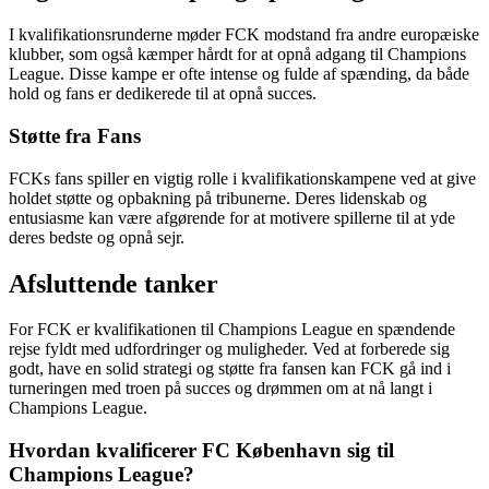
I kvalifikationsrunderne møder FCK modstand fra andre europæiske
klubber, som også kæmper hårdt for at opnå adgang til Champions
League. Disse kampe er ofte intense og fulde af spænding, da både
hold og fans er dedikerede til at opnå succes.
Støtte fra Fans
FCKs fans spiller en vigtig rolle i kvalifikationskampene ved at give
holdet støtte og opbakning på tribunerne. Deres lidenskab og
entusiasme kan være afgørende for at motivere spillerne til at yde
deres bedste og opnå sejr.
Afsluttende tanker
For FCK er kvalifikationen til Champions League en spændende
rejse fyldt med udfordringer og muligheder. Ved at forberede sig
godt, have en solid strategi og støtte fra fansen kan FCK gå ind i
turneringen med troen på succes og drømmen om at nå langt i
Champions League.
Hvordan kvalificerer FC København sig til
Champions League?